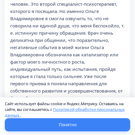
человек. Это второй специалист-психотерапевт,
которого я посещала. Но именно Ольге
Владимировне я смогла озвучить то, что не
говорила ни единой душе, что меня беспокойло, т.
е. истинную причину обращения. Врач очень
деликатна при общении, что поразительно,
негативные события в моей жизни Ольга
Владимировна обозначила как катализатор или
фактор моего личностного роста,
индивидуальный путь, как испытания, пройдя
которые я стала только сильнее. Уже после
первого приема я поняла направления для
собственного развития и усовершенствования, от
Ольги Владимировны узнала несколько техник
Сайт использует файлы cookie и Яндекс.Метрику. Оставаясь на
уменьшения тревожности, врач порекомендовала
сайте, вы соглашаетесь с
Политикой обработки персональных
мне книгу для прочтения и курс дыхательной
данных
.
техники в йога-центре. Жалею только об одном:
Понятно
что не обратилась к Ольге Владимировне ранее))