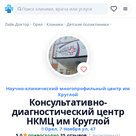
Лайк.Доктор
Орел
Клиники
Детские поликлиники
Научно-клинический многопрофильный центр им
Круглой
Консультативно-
диагностический центр
НКМЦ им Круглой
Орел, 7 Ноября ул, 47
5,0
превосходно
·
35 отзывов
(7 анонимных)