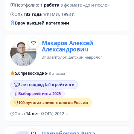
Портфолио:
1 работа
в формате «до и после»
Опыт
33 года
·
КГМИ, 1993 г.
Врач высшей категории
Макаров Алексей
Александрович
эпилептолог
,
детский невролог
5,0
превосходно
· 3 отзыва
8 лет подряд №1 в рейтинге
Выбор рейтинга 2025
100 лучших эпилептологов России
Опыт
14 лет
·
ОГУ, 2012 г.
Широбокова Рита