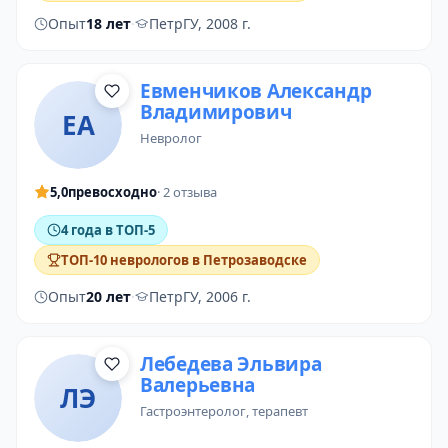
Опыт
18 лет
·
ПетрГУ, 2008 г.
Евменчиков Александр
Владимирович
ЕА
невролог
5,0
превосходно
· 2 отзыва
4 года в ТОП-5
ТОП-10 неврологов в Петрозаводске
Опыт
20 лет
·
ПетрГУ, 2006 г.
Лебедева Эльвира
Валерьевна
ЛЭ
гастроэнтеролог
,
терапевт