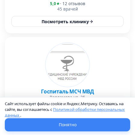
5,0
· 12 отзывов
45 врачей
Посмотреть клинику
Госпиталь МСЧ МВД
Варламова ул, 25
Сайт использует файлы cookie и Яндекс.Метрику. Оставаясь на
5,0
· 10 отзывов
сайте, вы соглашаетесь с
Политикой обработки персональных
32 врача
данных
.
Посмотреть клинику
Понятно