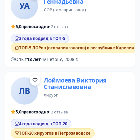
Геннадьевна
УА
ЛОР (отоларинголог)
5,0
превосходно
· 2 отзыва
3 года подряд в ТОП-5
ТОП-5 ЛОРов (отоларингологов) в республике Карелия
Опыт
18 лет
·
ПетрГУ, 2008 г.
Лоймоева Виктория
Станиславовна
ЛВ
хирург
5,0
превосходно
· 2 отзыва
4 года подряд в ТОП-20
ТОП-20 хирургов в Петрозаводске