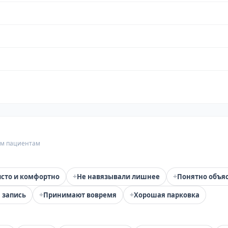
гим пациентам
+
+
сто и комфортно
Не навязывали лишнее
Понятно объя
+
+
 запись
Принимают вовремя
Хорошая парковка