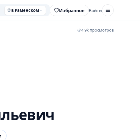
Избранное
Войти
в Раменском
4.9k просмотров
ильевич
м