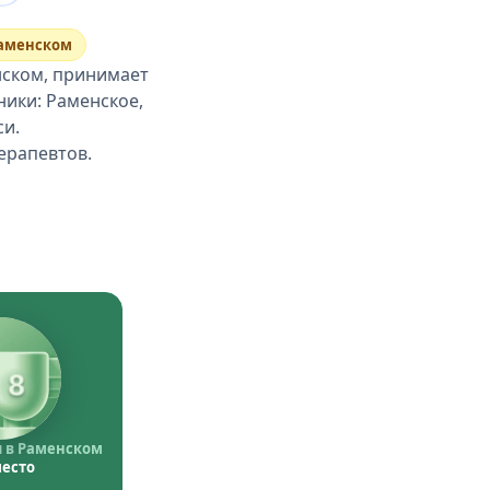
Раменском
нском, принимает
ники: Раменское,
си.
ерапевтов.
8
 в Раменском
место