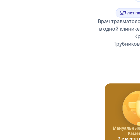
7 лет п
Врач травматоло
в одной клинике
Кр
Трубников
Мануальные 
Раме
2-е место 