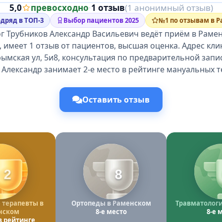
5,0
превосходно
·
1 отзыв
(1 анонимный отзыв)
одряд в ТОП-3
Выбор пациентов 2025
№1 по отзывам в 
г Трубников Александр Васильевич ведёт приём в Раме
, имеет 1 отзыв от пациентов, высшая оценка. Адрес кли
ымская ул, 5и8, консультация по предварительной запи
 Александр занимает 2-е место в рейтинге мануальных т
Оставить отзыв
2
8
терапевты в
Ортопеды в Раменском
Травматологи
нском
8-е место
8-е 
в рейтинге