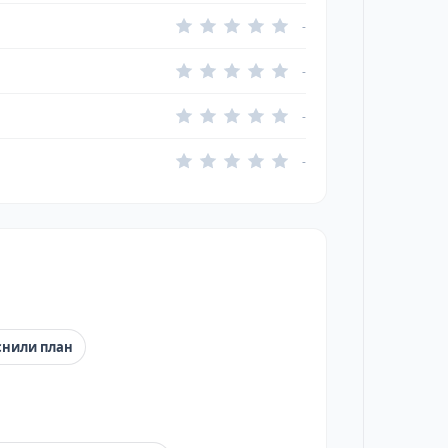
-
-
-
-
снили план