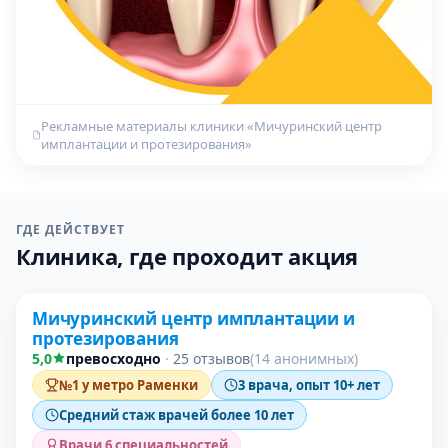
Рекламные материалы клиники «Мичуринский центр
имплантации и протезирования»
ГДЕ ДЕЙСТВУЕТ
Клиника, где проходит акция
Проверено
Мичуринский центр имплантации и
протезирования
5,0
превосходно
·
25 отзывов
(14 анонимных)
№1 у метро Раменки
3 врача, опыт 10+ лет
Средний стаж врачей более 10 лет
Врачи 6 специальностей