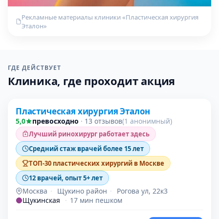
Рекламные материалы клиники «Пластическая хирургия
Эталон»
ГДЕ ДЕЙСТВУЕТ
Клиника, где проходит акция
Проверено
Пластическая хирургия Эталон
5,0
превосходно
·
13 отзывов
(1 анонимный)
Лучший ринохирург работает здесь
Средний стаж врачей более 15 лет
ТОП-30 пластических хирургий в Москве
12 врачей, опыт 5+ лет
Москва
·
Щукино район
·
Рогова ул, 22к3
Щукинская
·
17 мин пешком