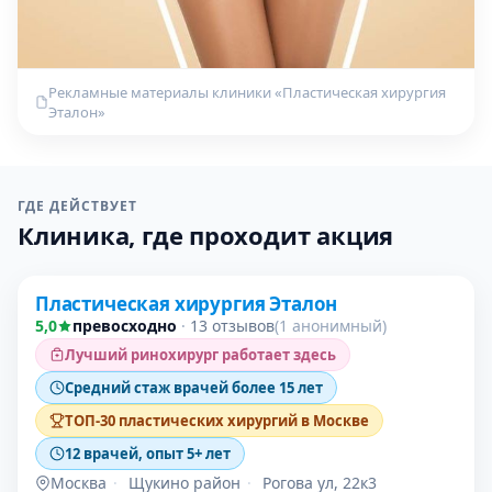
Рекламные материалы клиники «Пластическая хирургия
Эталон»
ГДЕ ДЕЙСТВУЕТ
Клиника, где проходит акция
Проверено
Пластическая хирургия Эталон
5,0
превосходно
·
13 отзывов
(1 анонимный)
Лучший ринохирург работает здесь
Средний стаж врачей более 15 лет
ТОП-30 пластических хирургий в Москве
12 врачей, опыт 5+ лет
Москва
·
Щукино район
·
Рогова ул, 22к3