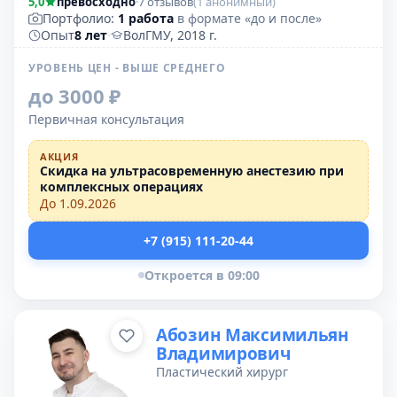
5,0
превосходно
·
7 отзывов
(1 анонимный)
Портфолио:
1 работа
в формате «до и после»
Опыт
8 лет
·
ВолГМУ, 2018 г.
УРОВЕНЬ ЦЕН - ВЫШЕ СРЕДНЕГО
до 3000 ₽
Первичная консультация
АКЦИЯ
Скидка на ультрасовременную анестезию при
комплексных операциях
До 1.09.2026
+7 (915) 111-20-44
Откроется в 09:00
Абозин Максимильян
Владимирович
Пластический хирург