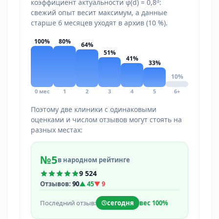
коэффициент актуальности φ(d) = 0,8ᵈ:
свежий опыт весит максимум, а данные
старше 6 месяцев уходят в архив (10 %).
100%
80%
64%
51%
41%
33%
10%
0 мес
1
2
3
4
5
6+
Поэтому две клиники с одинаковыми
оценками и числом отзывов могут стоять на
разных местах:
№5
в народном рейтинге
9 524
Отзывов:
90
▲ 45
▼ 9
Последний отзыв:
сегодня
вес 100%