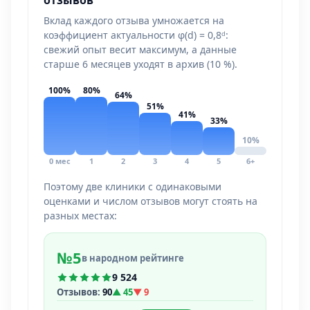
отзывов
Вклад каждого отзыва умножается на
коэффициент актуальности φ(d) = 0,8ᵈ:
свежий опыт весит максимум, а данные
старше 6 месяцев уходят в архив (10 %).
100%
80%
64%
51%
41%
33%
10%
0 мес
1
2
3
4
5
6+
Поэтому две клиники с одинаковыми
оценками и числом отзывов могут стоять на
разных местах:
№5
в народном рейтинге
9 524
Отзывов:
90
▲ 45
▼ 9