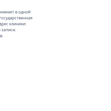
инимает в одной
 государственная
дрес клиники:
 записи.
в.