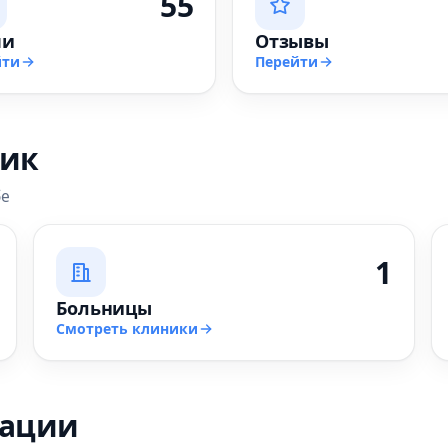
55
чи
Отзывы
йти
Перейти
ник
бе
1
Больницы
Смотреть клиники
зации