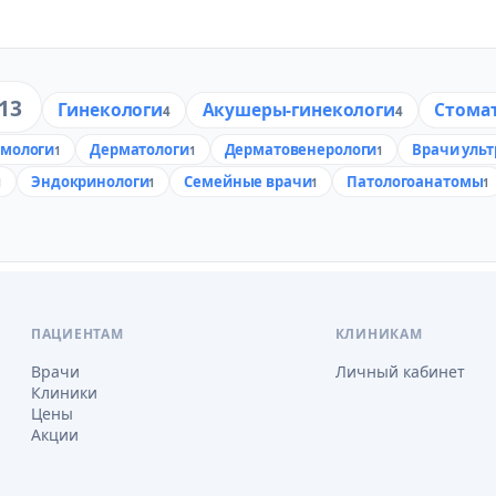
13
Гинекологи
Акушеры-гинекологи
Стома
4
4
мологи
Дерматологи
Дерматовенерологи
Врачи ульт
1
1
1
Эндокринологи
Семейные врачи
Патологоанатомы
1
1
1
1
ПАЦИЕНТАМ
КЛИНИКАМ
Врачи
Личный кабинет
Клиники
Цены
Акции