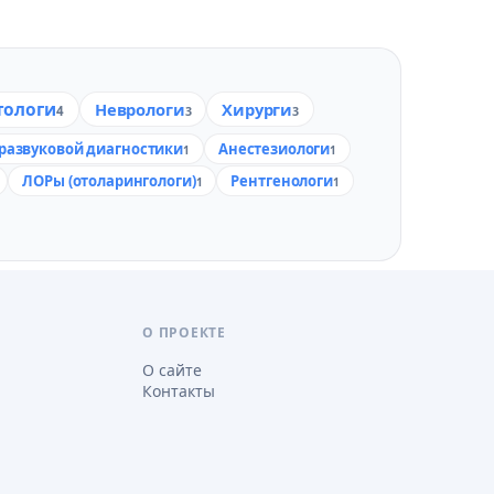
тологи
Неврологи
Хирурги
4
3
3
развуковой диагностики
Анестезиологи
1
1
ЛОРы (отоларингологи)
Рентгенологи
1
1
О ПРОЕКТЕ
О сайте
Контакты