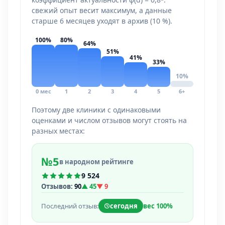
свежий опыт весит максимум, а данные
старше 6 месяцев уходят в архив (10 %).
100%
80%
64%
51%
41%
33%
10%
0 мес
1
2
3
4
5
6+
Поэтому две клиники с одинаковыми
оценками и числом отзывов могут стоять на
разных местах:
№5
в народном рейтинге
9 524
Отзывов:
90
▲ 45
▼ 9
Последний отзыв:
сегодня
вес 100%