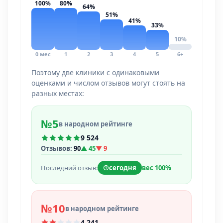
100%
80%
64%
51%
41%
33%
10%
0 мес
1
2
3
4
5
6+
Поэтому две клиники с одинаковыми
оценками и числом отзывов могут стоять на
разных местах:
№5
в народном рейтинге
9 524
Отзывов:
90
▲ 45
▼ 9
Последний отзыв:
сегодня
вес 100%
№10
в народном рейтинге
4 241