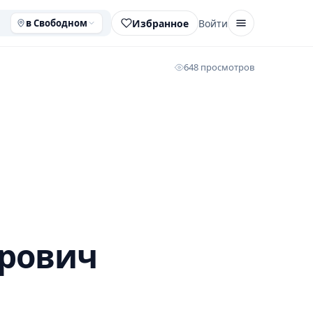
Избранное
Войти
в Свободном
648 просмотров
орович