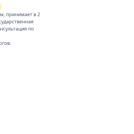
м, принимает в 2
сударственная
онсультация по
огов.