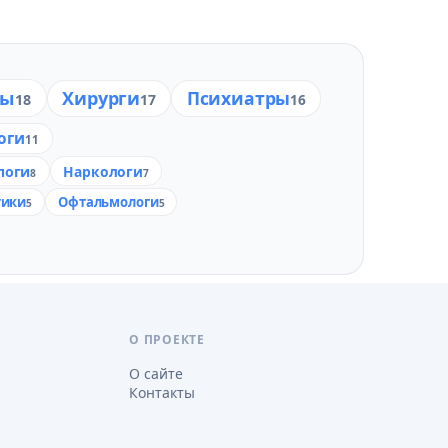
ты
Хирурги
Психиатры
18
17
16
оги
11
логи
Наркологи
8
7
тики
Офтальмологи
5
5
О ПРОЕКТЕ
О сайте
Контакты