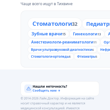
Чаще всего ищут в Тихвине
Стоматологи
Педиат
32
Зубные врачи
Гинекологи
15
13
Анестезиологи-реаниматологи
Ор
11
Врачи ультразвуковой диагностики
Нефр
6
Стоматологи-ортопеды
Фтизиатры
5
5
Нашли неточность?
Сообщить нам →
© 2014-2026 Лайк.Доктор. Информация на сайте
носит справочный характер и не является
медицинской консультацией. Имеются