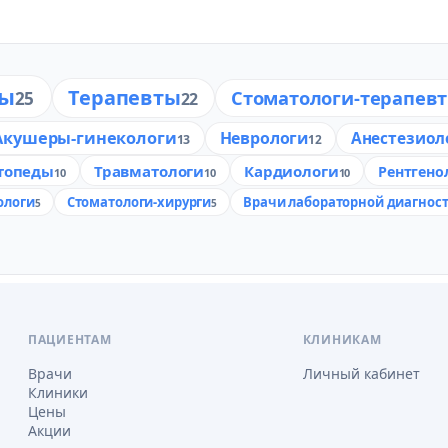
ры
Терапевты
Стоматологи-терапев
25
22
Акушеры-гинекологи
Неврологи
Анестезиол
13
12
топеды
Травматологи
Кардиологи
Рентгено
10
10
10
ологи
Стоматологи-хирурги
Врачи лабораторной диагнос
5
5
ПАЦИЕНТАМ
КЛИНИКАМ
Врачи
Личный кабинет
Клиники
Цены
Акции