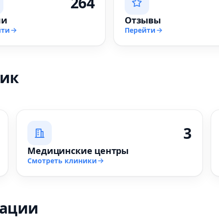
264
чи
Отзывы
йти
Перейти
ник
3
Медицинские центры
Смотреть клиники
зации