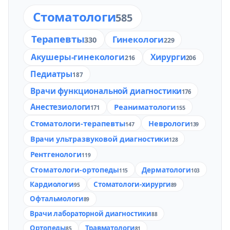
Стоматологи
585
Терапевты
Гинекологи
330
229
Акушеры-гинекологи
Хирурги
216
206
Педиатры
187
Врачи функциональной диагностики
176
Анестезиологи
Реаниматологи
171
155
Стоматологи-терапевты
Неврологи
147
139
Врачи ультразвуковой диагностики
128
Рентгенологи
119
Стоматологи-ортопеды
Дерматологи
115
103
Кардиологи
Стоматологи-хирурги
95
89
Офтальмологи
89
Врачи лабораторной диагностики
88
Ортопеды
Травматологи
85
81