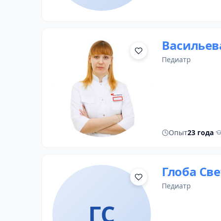
Васильев
педиатр
Опыт
23 года
·
Глоба Св
педиатр
ГС