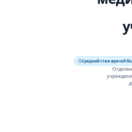
у
Средний стаж врачей бол
Отделен
учреждени
д