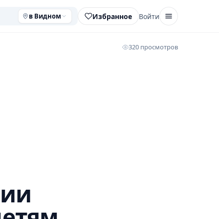
Избранное
Войти
в Видном
320 просмотров
ции
детям