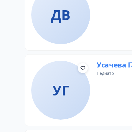
ДВ
Усачева 
педиатр
УГ