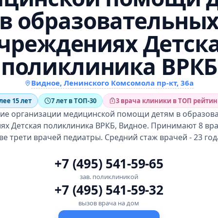
в образовательны
чреждениях Детск
поликлиника ВРКБ
Видное, Ленинского Комсомола пр-кт, 36а
ее 15 лет
7 лет в ТОП-30
3 врача клиники в ТОП рейтин
ие организации медицинской помощи детям в образов
ях Детская поликлиника ВРКБ, Видное. Принимают 8 вра
ве трети врачей педиатры. Средний стаж врачей - 23 год
+7 (495) 541-59-65
зав. поликлиникой
+7 (495) 541-59-32
вызов врача на дом