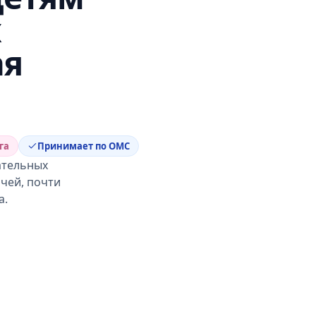
х
ая
га
Принимает по ОМС
ательных
чей, почти
а.