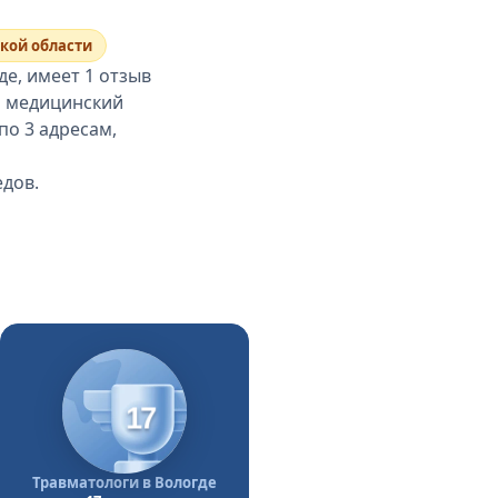
ской области
е, имеет 1 отзыв
й медицинский
по 3 адресам,
едов.
17
Травматологи в Вологде