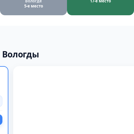
Вологде
17-е место
5-е место
 Вологды