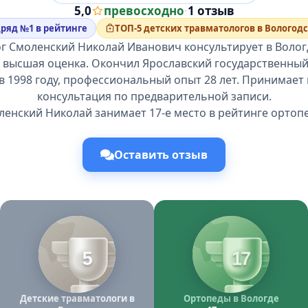
5,0
превосходно
·
1 отзыв
дряд №1 в рейтинге
ТОП-5 детских травматологов в Вологод
г Смоленский Николай Иванович консультирует в Вологд
, высшая оценка. Окончил Ярославский государственны
в 1998 году, профессиональный опыт 28 лет. Принимает 
консультация по предварительной записи.
енский Николай занимает 17-е место в рейтинге ортоп
Оставить отзыв
5
17
Детские травматологи в
Ортопеды в Вологде