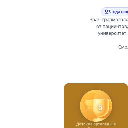
3 года по
Врач травматоло
от пациентов
университет 
Смол
5
Детские ортопеды в