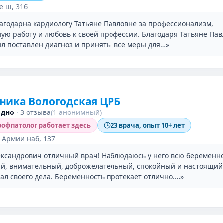
е ш, 31б
лагодарна кардиологу Татьяне Павловне за профессионализм,
ную работу и любовь к своей профессии. Благодаря Татьяне Па
ыл поставлен диагноз и приняты все меры для…»
ника Вологодская ЦРБ
одно
·
3 отзыва
(1 анонимный)
офпатолог работает здесь
23 врача, опыт 10+ лет
 Армии наб, 137
ександрович отличный врач! Наблюдаюсь у него всю беременно
ий, внимательный, доброжелательный, спокойный и настоящий
ал своего дела. Беременность протекает отлично.…»