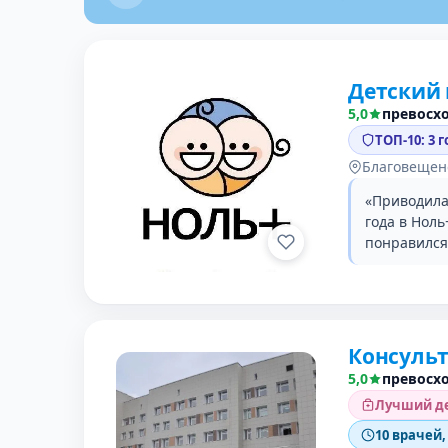
Детский
5,0
превосх
ТОП-10: 3 
Благовещенс
«Приводила
года в Нол
понравился 
Консуль
5,0
превосх
Лучший де
10 врачей,