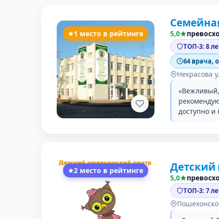
Семейна
1 место в рейтинге
5,0
превосх
ТОП-3: 8 л
64 врача, 
Некрасова у
«Вежливый,
рекомендую
доступно и
Детский
2 место в рейтинге
5,0
превосх
ТОП-3: 7 л
Пошехонско