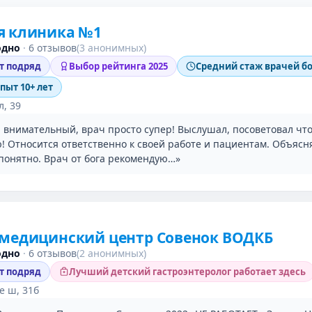
я клиника №1
одно
·
6 отзывов
(3 анонимных)
ет подряд
Выбор рейтинга 2025
Средний стаж врачей бо
опыт 10+ лет
л, 39
 внимательный, врач просто супер! Выслушал, посоветовал что
! Относится ответственно к своей работе и пациентам. Объясн
 понятно. Врач от бога рекомендую…»
 медицинский центр Совенок ВОДКБ
одно
·
6 отзывов
(2 анонимных)
ет подряд
Лучший детский гастроэнтеролог работает здесь
е ш, 31б