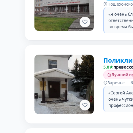
Пошехонско
«Я очень б
ответствен
во время б
Поликли
5,0
превосх
Лучший пр
Заречье
·
6
«Сергей Ал
очень чутк
профессион