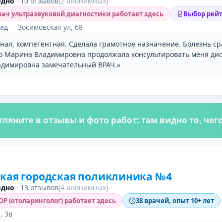
одно
·
10 отзывов
(2 анонимных)
ач ультразвуковой диагностики работает здесь
Выбор рейт
ад
·
Зосимовская ул, 68
ная, компетентная. Сделала грамотное назначение. Болезнь с
но Марина Владимировна продолжала консультировать меня ди
димировна замечательный ВРАЧ.»
гляните в отзывы и фото работ: там видно то, че
кая городская поликлиника №4
одно
·
13 отзывов
(4 анонимных)
Р (отоларинголог) работает здесь
38 врачей, опыт 10+ лет
, 3в