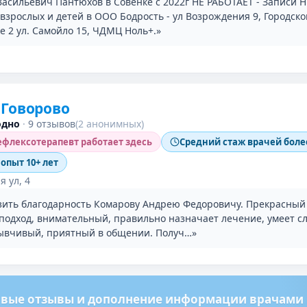
асильевич Пантюхов в Совенке с 2022г НЕ РАБОТАЕТ - Записи Н
взрослых и детей в ООО Бодрость - ул Возрождения 9, Городско
е 2 ул. Самойло 15, ЧДМЦ Ноль+.»
 Говорово
одно
·
9 отзывов
(2 анонимных)
флексотерапевт работает здесь
Средний стаж врачей более
 опыт 10+ лет
я ул, 4
зить благодарность Комарову Андрею Федоровичу. Прекрасный
подход, внимательный, правильно назначает лечение, умеет с
зывчивый, приятный в общении. Получ…»
вые отзывы и дополнение информации врачами м