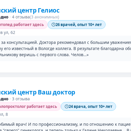
ский центр Гелиос
одно
·
4 отзыва
(3 анонимных)
топед работает здесь
26 врачей, опыт 10+ лет
 ул, 62
 за консультацией. Доктора рекомендовал с большим уважение
 его известный в Вологде коллега. В результате благодарна об
льникову веришь с первого слова. Челов…»
ский центр Ваш доктор
одно
·
3 отзыва
лопроктолог работает здесь
24 врача, опыт 10+ лет
л, 8
юбимый врач! И по профессионализму, и по отношению к пацие
а "своего" гинеколога, и теперь только к Галине Николаевне... 