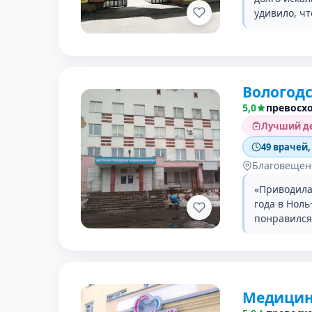
удивило, ч
Вологодс
5,0
превосх
Лучший де
49 врачей,
Благовещенс
«Приводила
года в Нол
понравился 
Медицин