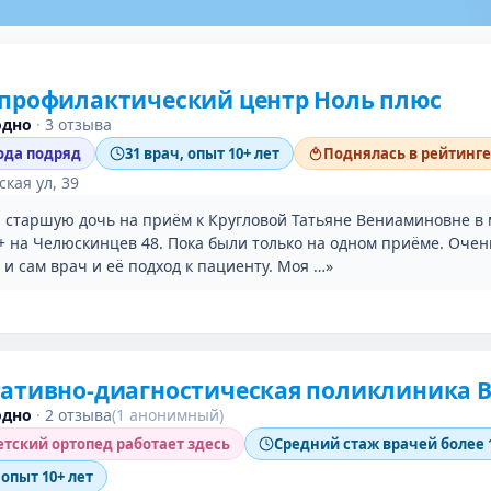
 профилактический центр Ноль плюс
одно
·
3 отзыва
года подряд
31 врач, опыт 10+ лет
Поднялась в рейтинге
кая ул, 39
 старшую дочь на приём к Кругловой Татьяне Вениаминовне в 
ь+ на Челюскинцев 48. Пока были только на одном приёме. Очен
и сам врач и её подход к пациенту. Моя …»
тативно-диагностическая поликлиника 
одно
·
2 отзыва
(1 анонимный)
тский ортопед работает здесь
Средний стаж врачей более 
 опыт 10+ лет