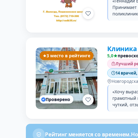
«Геннадий В
Принимает 
поликлиник
Клиника
3 место в рейтинге
5,0
превосх
Лучший ре
14 врачей,
Новгородска
«Хочу выра
грамотный 
Проверено
чуткий, от
Рейтинг меняется со временем.
Но