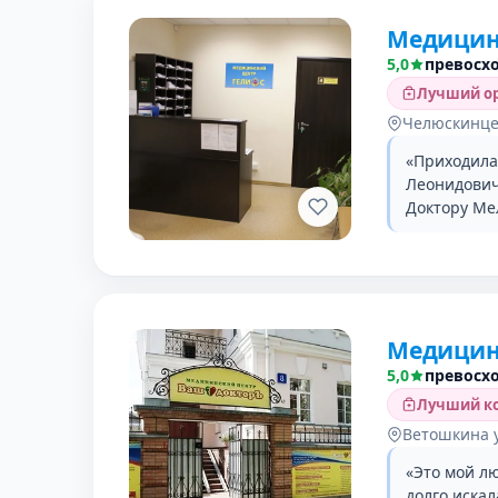
Медицин
5,0
превосх
Лучший ор
Челюскинцев
«Приходила
Леонидовичу
Доктору Ме
Медицин
5,0
превосх
Лучший ко
Ветошкина у
«Это мой л
долго искал