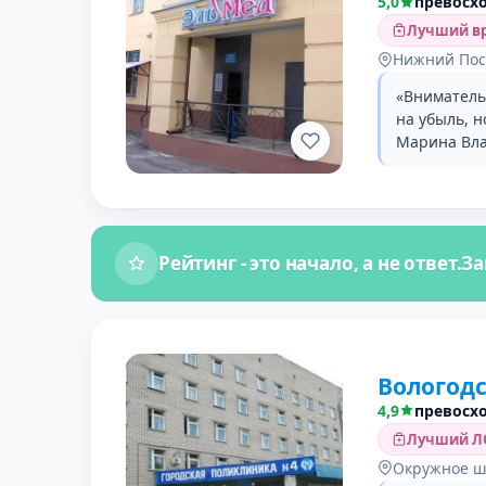
5,0
превосх
Лучший вр
Нижний Пос
«Вниматель
на убыль, 
Марина Вла
Рейтинг - это начало, а не ответ.
За
Вологодс
4,9
превосх
Лучший ЛО
Окружное ш