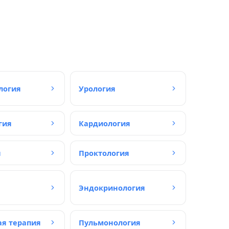
логия
Урология
гия
Кардиология
я
Проктология
Эндокринология
я терапия
Пульмонология