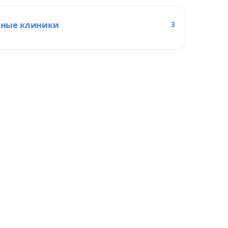
нные клиники
3