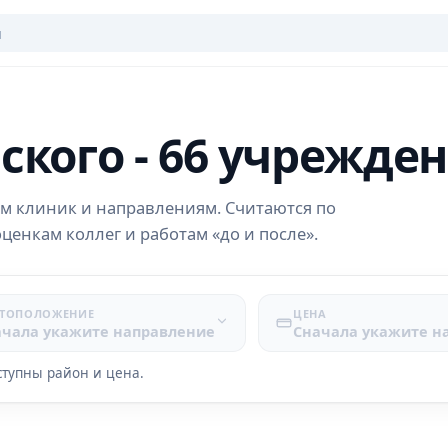
кого - 66 учрежде
м клиник и направлениям. Считаются по
ценкам коллег и работам «до и после».
ТОПОЛОЖЕНИЕ
ЦЕНА
ачала укажите направление
Сначала укажите н
ступны район и цена.