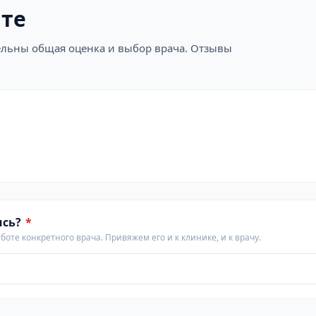
ите
ательны общая оценка и выбор врача. Отзывы
ись?
*
аботе конкретного врача. Привяжем его и к клинике, и к врачу.