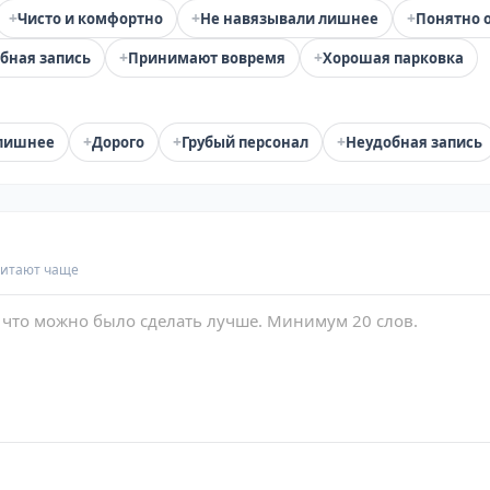
+
+
+
Чисто и комфортно
Не навязывали лишнее
Понятно 
+
+
бная запись
Принимают вовремя
Хорошая парковка
+
+
+
лишнее
Дорого
Грубый персонал
Неудобная запись
читают чаще