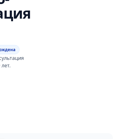
ация
ерждена
сультация
 лет.