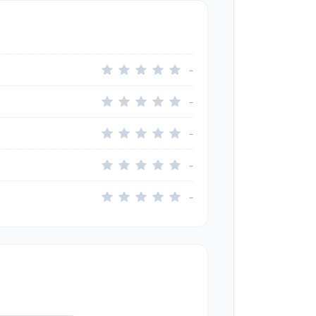
–
–
–
–
–