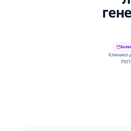
ген
Более
Клинико-
РКПЦ