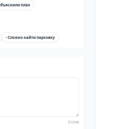
объяснили план
+
Сложно найти парковку
0 слов