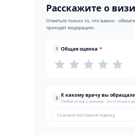
Расскажите о виз
Отметьте только то, что важно - обяз
проходят модерацию.
Общая оценка
*
1
К какому врачу вы обращал
2
Любой отзыв о клинике - это и отзыв о р
Сначала поставьте оценку