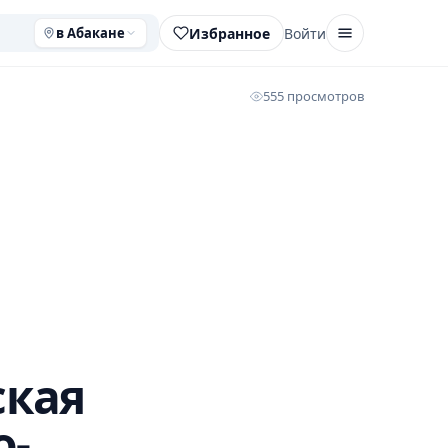
Избранное
Войти
в Абакане
555 просмотров
ская
о-