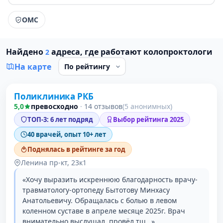
ОМС
Найдено
адреса, где работают колопроктологи
2
На карте
Поликлиника РКБ
1 место в рейтинге
5,0
превосходно
·
14 отзывов
(5 анонимных)
ТОП-3: 6 лет подряд
Выбор рейтинга 2025
40 врачей, опыт 10+ лет
Поднялась в рейтинге за год
Ленина пр-кт, 23к1
«Хочу выразить искреннюю благодарность врачу-
травматологу-ортопеду Бытотову Минхасу
Анатольевичу. Обращалась с болью в левом
коленном суставе в апреле месяце 2025г. Врач
внимательно выслушал, провёл тщ…»