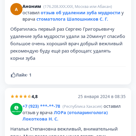
Аноним
(176.208.XXX.XXX, Москва или Абакан)
А
оставил
отзыв об удалении зуба мудрости
у
врача
стоматолога Шапошников С. Г.
Обратилась первый раз Сергею Григорьевичу
удаление зуба мудрости удали за 20минут спасибо
большое очень хороший врач добрый вежливый
рекомендую буду ещё раз оброщатс удалять
корни зуба
Лайк
·
1
4,8
25 января 2024 в 08:35
+7 (923) ***-**-78
оставил
(Республика Хакасия)
отзыв у врача
ЛОРа (отоларинголога)
Локоткова Н. С.
Наталья Степановна вежливый, внимательный