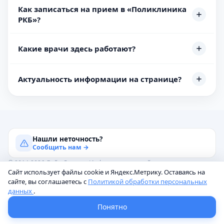
Как записаться на прием в «Поликлиника
РКБ»?
Какие врачи здесь работают?
Актуальность информации на странице?
Нашли неточность?
Сообщить нам →
© 2014-2026 Лайк.Доктор. Информация на сайте носит
Сайт использует файлы cookie и Яндекс.Метрику. Оставаясь на
справочный характер и не является медицинской консультацией.
сайте, вы соглашаетесь с
Политикой обработки персональных
Имеются противопоказания. Необходима консультация
данных
.
специалиста.
ПАЦИЕНТАМ
КЛИНИКАМ
Понятно
Врачи
Личный кабинет