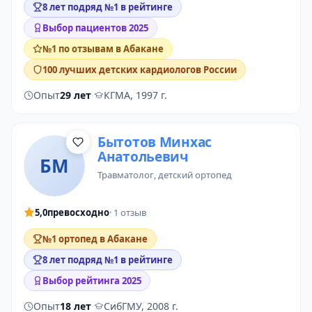
8 лет подряд №1 в рейтинге
Выбор пациентов 2025
№1 по отзывам в Абакане
100 лучших детских кардиологов России
Опыт
29 лет
·
КГМА, 1997 г.
Бытотов Минхас
Анатольевич
БМ
травматолог
,
детский ортопед
5,0
превосходно
· 1 отзыв
№1 ортопед в Абакане
8 лет подряд №1 в рейтинге
Выбор рейтинга 2025
Опыт
18 лет
·
СибГМУ, 2008 г.