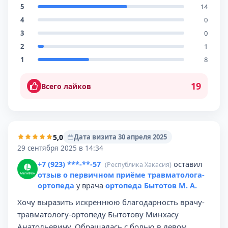
5
14
4
0
3
0
2
1
1
8
19
Всего лайков
5,0
Дата визита 30 апреля 2025
29 сентября 2025 в 14:34
+7 (923) ***-**-57
оставил
(Республика Хакасия)
отзыв о первичном приёме травматолога-
ортопеда
у врача
ортопеда Бытотов М. А.
Хочу выразить искреннюю благодарность врачу-
травматологу-ортопеду Бытотову Минхасу
Анатольевичу. Обращалась с болью в левом