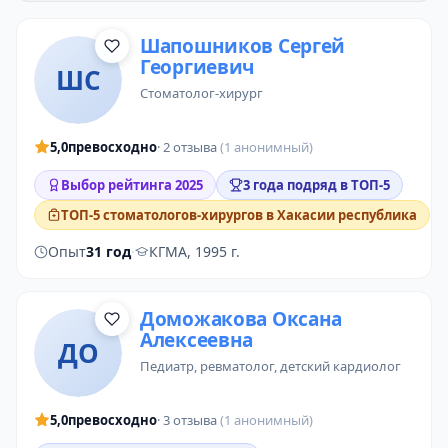
Шапошников Сергей
Георгиевич
ШС
стоматолог-хирург
5,0
превосходно
· 2 отзыва
(1 анонимный)
Выбор рейтинга 2025
3 года подряд в ТОП-5
ТОП-5 стоматологов-хирургов в Хакасии республика
Опыт
31 год
·
КГМА, 1995 г.
Доможакова Оксана
Алексеевна
ДО
педиатр
,
ревматолог
,
детский кардиолог
5,0
превосходно
· 3 отзыва
(1 анонимный)