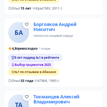
Опыт
15 лет
·
КрасГМУ, 2011 г.
Боргояков Андрей
Никитич
БА
челюстно-лицевой хирург
4,8
превосходно
· 1 отзыв
8 лет подряд №1 в рейтинге
Выбор пациентов 2025
№1 по отзывам в Абакане
Опыт
33 года
·
КГМИ, 1993 г.
Токманцев Алексей
Владимирович
ТА