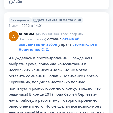
Лайк
Дата визита 30 марта 2020
Без оценки
1 июля 2022 в 14:01
Аноним
(46.158.XXX.XXX, Краснодар или
А
оставил
отзыв об
Новопокровская)
имплантации зубов
у врача
стоматолога
Новиченко С. С.
Я нуждалась в протезировании. Прежде чем
выбрать врача, получила консультации в
нескольких клиниках Анапы, но не могла
оставить сомнения. Попав к Новиченко Сергею
Сергеевичу, получила настолько полную,
понятную и разностороннюю консультацию, что
решилась! В конце 2019 года Сергей Сергеевич
начал работу, а работы ему, говоря откровенно,
было очень много! Но он сделал все возможное и
невозможное! И вот уже третий год я в восторге от