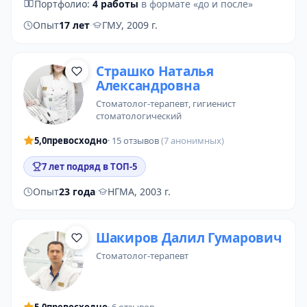
Портфолио:
4 работы
в формате «до и после»
Опыт
17 лет
·
ГМУ, 2009 г.
Страшко Наталья
Александровна
стоматолог-терапевт
, гигиенист
стоматологический
5,0
превосходно
· 15 отзывов
(7 анонимных)
7 лет подряд в ТОП-5
Опыт
23 года
·
НГМА, 2003 г.
Шакиров Далил Гумарович
стоматолог-терапевт