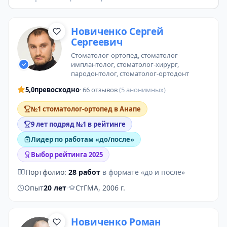
Новиченко Сергей
Сергеевич
стоматолог-ортопед
,
стоматолог-
имплантолог
,
стоматолог-хирург
,
пародонтолог
,
стоматолог-ортодонт
5,0
превосходно
· 66 отзывов
(5 анонимных)
№1 стоматолог-ортопед в Анапе
9 лет подряд №1 в рейтинге
Лидер по работам «до/после»
Выбор рейтинга 2025
Портфолио:
28 работ
в формате «до и после»
Опыт
20 лет
·
СтГМА, 2006 г.
Новиченко Роман