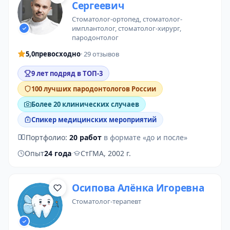
Сергеевич
стоматолог-ортопед
, стоматолог-
имплантолог, стоматолог-хирург,
пародонтолог
5,0
превосходно
· 29 отзывов
9 лет подряд в ТОП-3
100 лучших пародонтологов России
Более 20 клинических случаев
Спикер медицинских мероприятий
Портфолио:
20 работ
в формате «до и после»
Опыт
24 года
·
СтГМА, 2002 г.
Осипова Алёнка Игоревна
стоматолог-терапевт