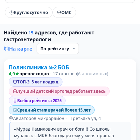
Круглосуточно
ОМС
Найдено
адресов, где работают
15
гастроэнтерологи
На карте
Поликлиника №2 БОБ
1 место в рейтинге
4,9
превосходно
·
17 отзывов
(6 анонимных)
ТОП-3: 5 лет подряд
Лучший детский ортопед работает здесь
Выбор рейтинга 2025
Средний стаж врачей более 15 лет
Авиаторов микрорайон
·
Третьяка ул, 4
«Мурад Камилович врач от бога!!! Со школы
мучаюсь с МКБ благодаря ему у меня прошла