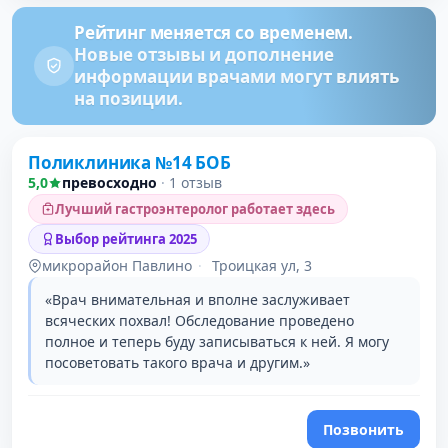
Рейтинг меняется со временем.
Новые отзывы и дополнение
информации врачами могут влиять
на позиции.
Поликлиника №14 БОБ
5,0
превосходно
·
1 отзыв
Лучший гастроэнтеролог работает здесь
Выбор рейтинга 2025
микрорайон Павлино
·
Троицкая ул, 3
«Врач внимательная и вполне заслуживает
всяческих похвал! Обследование проведено
полное и теперь буду записываться к ней. Я могу
посоветовать такого врача и другим.»
Позвонить