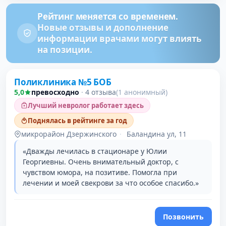
Рейтинг меняется со временем.
Новые отзывы и дополнение
информации врачами могут влиять
на позиции.
Поликлиника №5 БОБ
5,0
превосходно
·
4 отзыва
(1 анонимный)
Лучший невролог работает здесь
Поднялась в рейтинге за год
микрорайон Дзержинского
·
Баландина ул, 11
«Дважды лечилась в стационаре у Юлии
Георгиевны. Очень внимательный доктор, с
чувством юмора, на позитиве. Помогла при
лечении и моей свекрови за что особое спасибо.»
Позвонить