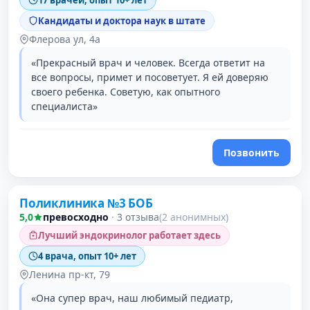
17 врачей, опыт 10+ лет
Кандидаты и доктора наук в штате
Флерова ул, 4а
«Прекрасный врач и человек. Всегда ответит на
все вопросы, примет и посоветует. Я ей доверяю
своего ребенка. Советую, как опытного
специалиста»
Позвонить
Поликлиника №3 БОБ
5,0
превосходно
·
3 отзыва
(2 анонимных)
Лучший эндокринолог работает здесь
4 врача, опыт 10+ лет
Ленина пр-кт, 79
«Она супер врач, наш любимый педиатр,