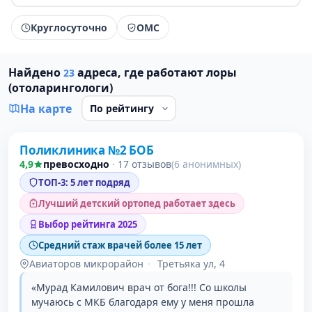
Круглосуточно
ОМС
Найдено
адреса, где работают лоры
23
(отоларингологи)
На карте
Поликлиника №2 БОБ
1 место в рейтинге
4,9
превосходно
·
17 отзывов
(6 анонимных)
ТОП-3: 5 лет подряд
Лучший детский ортопед работает здесь
Выбор рейтинга 2025
Средний стаж врачей более 15 лет
Авиаторов микрорайон
·
Третьяка ул, 4
«Мурад Камилович врач от бога!!! Со школы
мучаюсь с МКБ благодаря ему у меня прошла