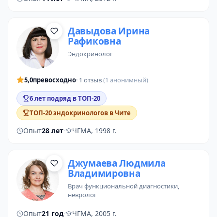
Давыдова Ирина
Рафиковна
эндокринолог
5,0
превосходно
· 1 отзыв
(1 анонимный)
6 лет подряд в ТОП-20
ТОП-20 эндокринологов в Чите
Опыт
28 лет
·
ЧГМА, 1998 г.
Джумаева Людмила
Владимировна
врач функциональной диагностики
,
невролог
Опыт
21 год
·
ЧГМА, 2005 г.