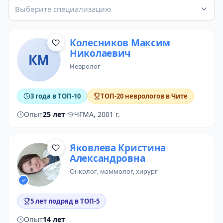
Выберите специализацию
Колесников Максим
Николаевич
КМ
невролог
3 года в ТОП-10
ТОП-20 неврологов в Чите
Опыт
25 лет
·
ЧГМА, 2001 г.
Яковлева Кристина
Александровна
онколог
,
маммолог
,
хирург
5 лет подряд в ТОП-5
Опыт
14 лет