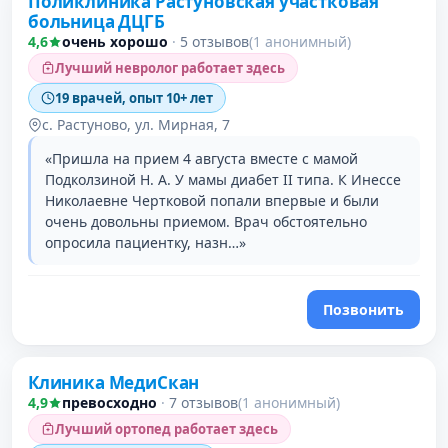
Поликлиника Растуновская участковая
больница ДЦГБ
4,6
очень хорошо
·
5 отзывов
(1 анонимный)
Лучший невролог работает здесь
19 врачей, опыт 10+ лет
с. Растуново, ул. Мирная, 7
«Пришла на прием 4 августа вместе с мамой
Подколзиной Н. А. У мамы диабет II типа. К Инессе
Николаевне Чертковой попали впервые и были
очень довольны приемом. Врач обстоятельно
опросила пациентку, назн…»
Позвонить
Клиника МедиСкан
4,9
превосходно
·
7 отзывов
(1 анонимный)
Лучший ортопед работает здесь