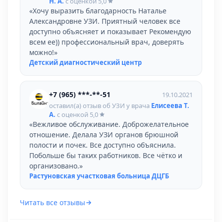
Н. А.
с оценкой
5,0
«Хочу выразить благодарность Наталье
Александровне УЗИ. Приятный человек все
доступно объясняет и показывает Рекомендую
всем ее)) профессиональный врач, доверять
можно!»
Детский диагностический центр
+7 (965) ***-**-51
19.10.2021
оставил(а) отзыв об УЗИ у врача
Елисеева Т.
А.
с оценкой
5,0
«Вежливое обслуживание. Доброжелательное
отношение. Делала УЗИ органов брюшной
полости и почек. Все доступно объяснила.
Побольше бы таких работников. Все чётко и
организовано.»
Растуновская участковая больница ДЦГБ
Читать все отзывы