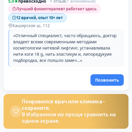
5,0
превосходно
·
1 отзыв
(1 анонимный)
Лучший физиотерапевт работает здесь
12 врачей, опыт 10+ лет
Каширское ш, 112
«Отличный специалист, часто обращаюсь, доктор
владеет всеми современными методами
косметологии нитевой лифтинг, устанавливала
нити коги 18 g, нить эластикум и, липоредукуия
подбородка, все полшло замеч…»
Позвонить
Понравился врач или клиника -
сохраните.
В Избранном их проще сравнить на
одном экране.