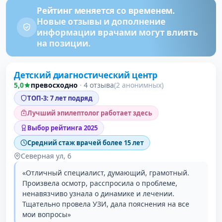
Рейтинг меняется со временем.
Новые отзывы и дополнение
информации врачами могут влиять
на позиции.
Проверено давно
Детский диагностический центр
5,0
превосходно
·
4 отзыва
(2 анонимных)
ТОП-3: 7 лет подряд
Лучший эпилептолог работает здесь
Выбор рейтинга 2025
Средний стаж врачей более 15 лет
Северная ул, 6
«Отличный специалист, думающий, грамотный.
Произвела осмотр, расспросила о проблеме,
ненавязчиво узнала о динамике и лечении.
Тщательно провела УЗИ, дала пояснения на все
мои вопросы»