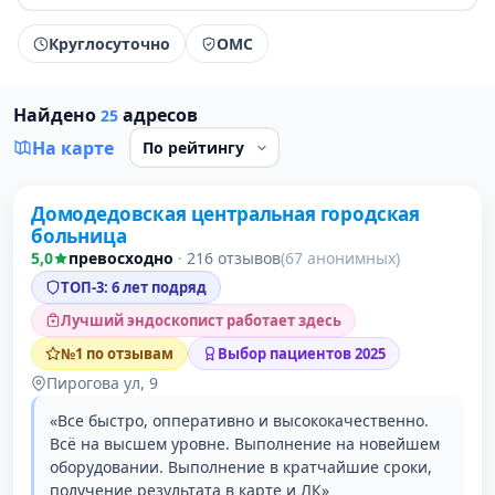
Круглосуточно
ОМС
Найдено
адресов
25
На карте
Домодедовская центральная городская
1 место в рейтинге
больница
5,0
превосходно
·
216 отзывов
(67 анонимных)
ТОП-3: 6 лет подряд
Лучший эндоскопист работает здесь
№1 по отзывам
Выбор пациентов 2025
Пирогова ул, 9
«Все быстро, опперативно и высококачественно.
Всё на высшем уровне. Выполнение на новейшем
оборудовании. Выполнение в кратчайшие сроки,
получение результата в карте и ЛК»