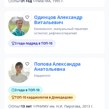
Опыт
31 год
·
НижГМА, 1995 г.
Одинцов Александр
Витальевич
кинезиолог
,
мануальный терапевт
,
остеопат
,
рефлексотерапевт
3 года подряд в ТОП-10
Попова Александра
Анатольевна
кардиолог
3 года в ТОП-10
ТОП-10 кардиологов в Домодедово
Опыт
13 лет
·
РНИМУ им. Н.И. Пирогова, 2013 г.