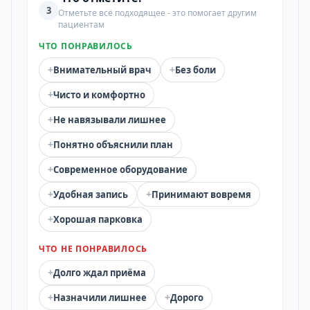
3
Отметьте всё подходящее - это помогает другим
пациентам
ЧТО ПОНРАВИЛОСЬ
+
+
Внимательный врач
Без боли
+
Чисто и комфортно
+
Не навязывали лишнее
+
Понятно объяснили план
+
Современное оборудование
+
+
Удобная запись
Принимают вовремя
+
Хорошая парковка
ЧТО НЕ ПОНРАВИЛОСЬ
+
Долго ждал приёма
+
+
Назначили лишнее
Дорого