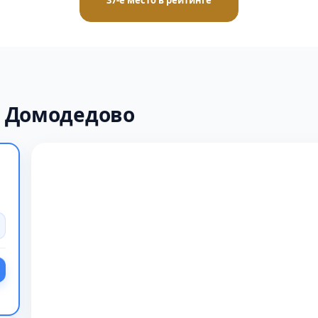
37-е место в рейтинге
х Домодедово