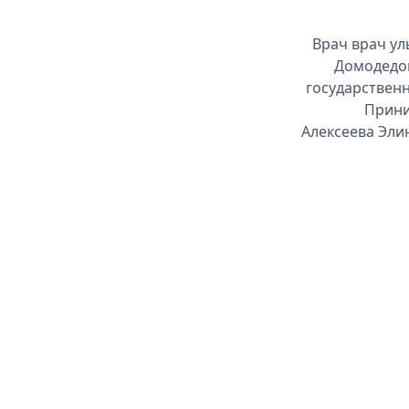
Врач врач ул
Домодедов
государственн
Прини
Алексеева Элин