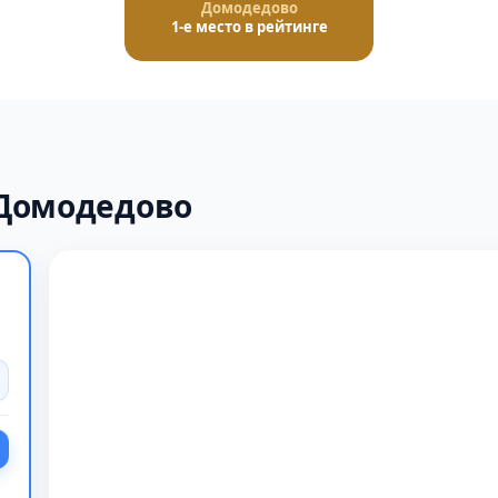
Домодедово
1-е место в рейтинге
 Домодедово