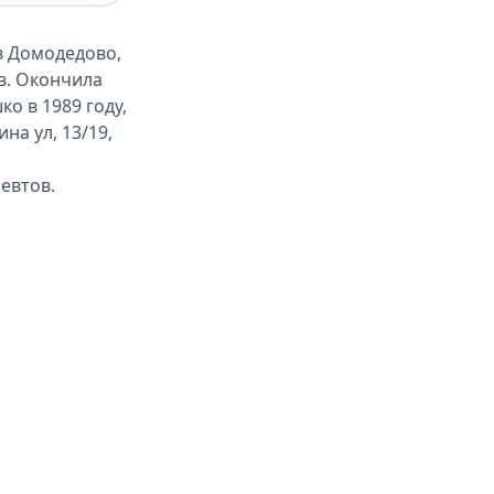
в Домодедово,
в. Окончила
о в 1989 году,
а ул, 13/19,
евтов.