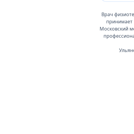
Врач физиоте
принимает 
Московский ме
профессиона
Ульян