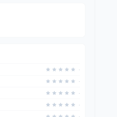
-
-
-
-
-