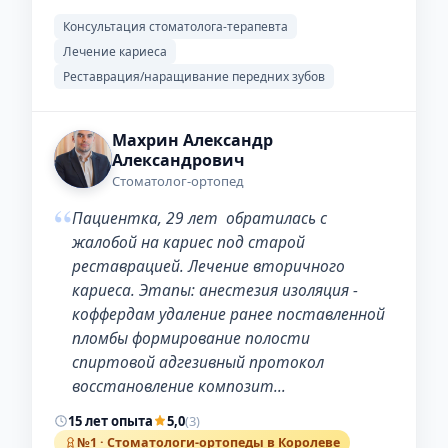
Консультация стоматолога-терапевта
Лечение кариеса
Реставрация/наращивание передних зубов
Махрин Александр
Александрович
Стоматолог-ортопед
“
Пациентка, 29 лет обратилась с
жалобой на кариес под старой
реставрацией. Лечение вторичного
кариеса. Этапы: анестезия изоляция -
коффердам удаление ранее поставленной
пломбы формирование полости
спиртовой адгезивный протокол
восстановление композит…
15 лет опыта
5,0
(3)
№1 · Стоматологи-ортопеды в Королеве