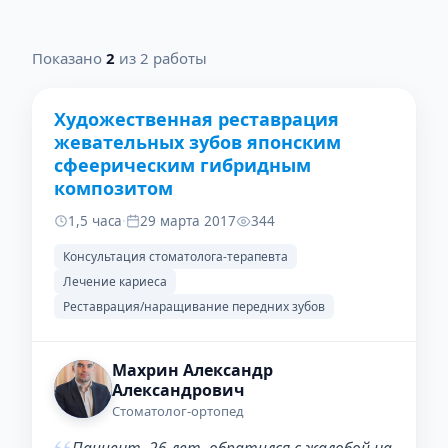
Показано
2
из 2 работы
Художественная реставрация
ДО
ПОСЛЕ
жевательных зубов японским
сфеерическим гибридным
композитом
1,5 часа
·
29 марта 2017
344
Консультация стоматолога-терапевта
Лечение кариеса
Реставрация/наращивание передних зубов
Махрин Александр
Александрович
Стоматолог-ортопед