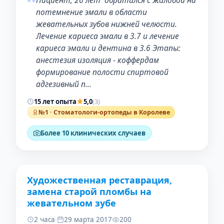
“
Пациент, 26 лет обратился с жалобой на
потемнение эмали в области
жевательных зубов нижней челюсти.
Лечение кариеса эмали в 3.7 и лечение
кариеса эмали и дентина в 3.6 Этапы:
анестезия изоляция - коффердам
формирование полости спиртовой
адгезивный п…
15 лет опыта
5,0
(3)
№1 · Стоматологи-ортопеды в Королеве
Более 10 клинических случаев
Художественная реставрация,
ДО
ПОСЛЕ
замена старой пломбы на
жевательном зубе
2 часа
·
29 марта 2017
200