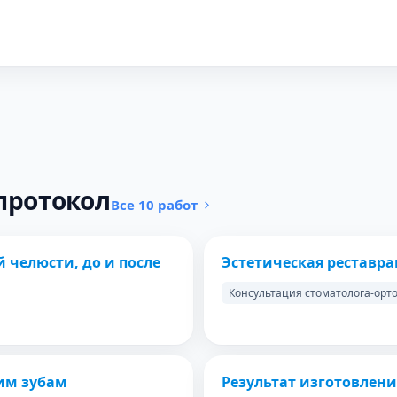
протокол
Все 10 работ
ПОСЛЕ
ДО
 челюсти, до и после
Эстетическая реставр
Консультация стоматолога-орт
ПОСЛЕ
ДО
им зубам
Результат изготовлени