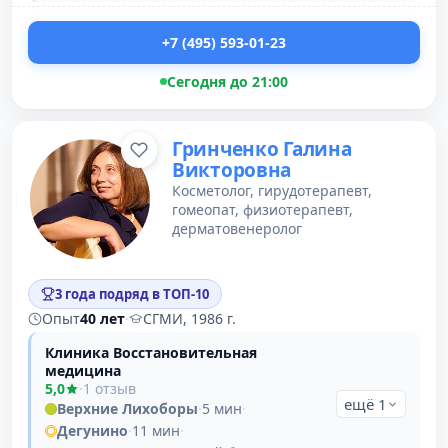
+7 (495) 593-01-23
Сегодня до 21:00
Гринченко Галина
Викторовна
Косметолог, гирудотерапевт,
гомеопат, физиотерапевт,
дерматовенеролог
3 года подряд в ТОП-10
Опыт
40 лет
·
СГМИ, 1986 г.
Клиника Восстановительная
медицина
5,0
·
1 отзыв
ещё 1
Верхние Лихоборы
·
5 мин
·
Дегунино
·
11 мин
·