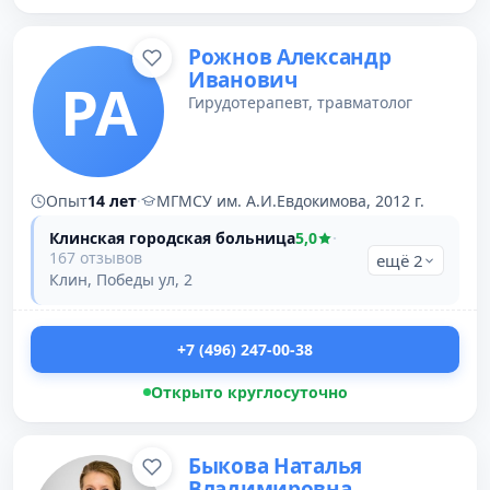
Рожнов Александр
Иванович
РА
Гирудотерапевт, травматолог
Опыт
14 лет
·
МГМСУ им. А.И.Евдокимова, 2012 г.
Клинская городская больница
5,0
·
167 отзывов
ещё 2
Клин, Победы ул, 2
+7 (496) 247-00-38
Открыто круглосуточно
Быкова Наталья
Владимировна