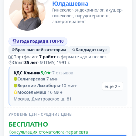
Юлдашевна
Гинеколог-эндокринолог, акушер-
гинеколог, гирудотерапевт,
лазеротерапевт
3 года подряд в ТОП-10
Врач высшей категории
Кандидат наук
Портфолио:
7 работ
в формате «до и после»
Опыт
35 лет
·
ТГМУ, 1991 г.
КДС Клиник
5,0
·
7 отзывов
Селигерская
·
7 мин
·
Верхние Лихоборы
·
10 мин
·
ещё 2
Моссельмаш
·
16 мин
·
Москва, Дмитровское ш, 81
УРОВЕНЬ ЦЕН - СРЕДНИЕ ЦЕНЫ
БЕСПЛАТНО
Консультация стоматолога-терапевта