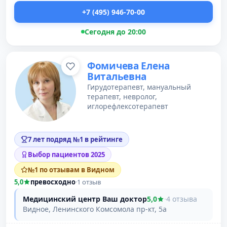
+7 (495) 946-70-00
Сегодня до 20:00
Фомичева Елена
Витальевна
Гирудотерапевт, мануальный
терапевт, невролог,
иглорефлексотерапевт
7 лет подряд №1 в рейтинге
Выбор пациентов 2025
№1 по отзывам в Видном
5,0
превосходно
·
1 отзыв
Медицинский центр Ваш доктор
5,0
·
4 отзыва
Видное, Ленинского Комсомола пр-кт, 5а