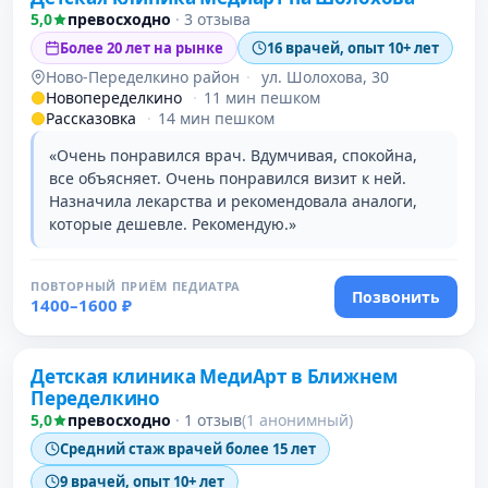
5,0
превосходно
·
3 отзыва
Более 20 лет на рынке
16 врачей, опыт 10+ лет
Ново-Переделкино район
·
ул. Шолохова, 30
Новопеределкино
·
11 мин пешком
Рассказовка
·
14 мин пешком
«Очень понравился врач. Вдумчивая, спокойна,
все объясняет. Очень понравился визит к ней.
Назначила лекарства и рекомендовала аналоги,
которые дешевле. Рекомендую.»
ПОВТОРНЫЙ ПРИЁМ ПЕДИАТРА
Позвонить
1400–1600 ₽
Детская клиника МедиАрт в Ближнем
Переделкино
5,0
превосходно
·
1 отзыв
(1 анонимный)
Средний стаж врачей более 15 лет
9 врачей, опыт 10+ лет