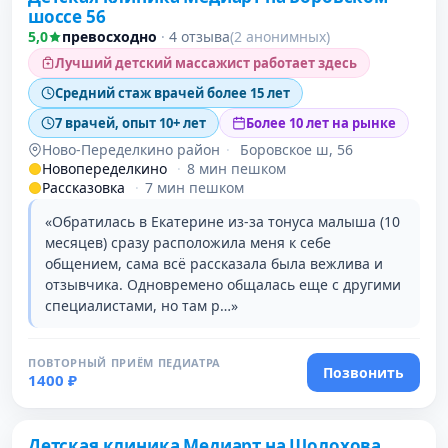
шоссе 56
5,0
превосходно
·
4 отзыва
(2 анонимных)
Лучший детский массажист работает здесь
Средний стаж врачей более 15 лет
7 врачей, опыт 10+ лет
Более 10 лет на рынке
Ново-Переделкино район
·
Боровское ш, 56
Новопеределкино
·
8 мин пешком
Рассказовка
·
7 мин пешком
«Обратилась в Екатерине из-за тонуса малыша (10
месяцев) сразу расположила меня к себе
общением, сама всё рассказала была вежлива и
отзывчика. Одновремено общалась еще с другими
специалистами, но там р…»
ПОВТОРНЫЙ ПРИЁМ ПЕДИАТРА
Позвонить
1400 ₽
Детская клиника Медиарт на Шолохова