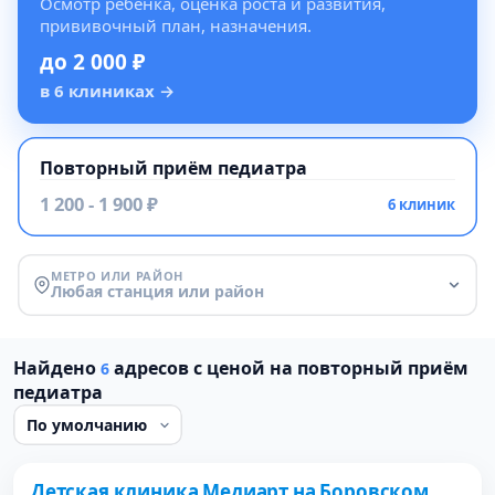
Осмотр ребенка, оценка роста и развития,
прививочный план, назначения.
до 2 000 ₽
в 6 клиниках
→
Повторный приём педиатра
1 200 - 1 900 ₽
6 клиник
МЕТРО ИЛИ РАЙОН
Любая станция или район
Найдено
адресов с ценой на повторный приём
6
педиатра
Детская клиника Медиарт на Боровском