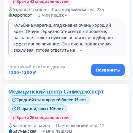
Врачи 43 специальностей
Аэропорт район
·
Красноармейская ул, 23а
Аэропорт
·
3 мин пешком
«Альбина Карагишигаджиевна очень хороший
врач. Очень серьезно относится к проблеме,
назначает только нужные анализы и подбирает
эффективное лечение. Она очень приветливая,
вежливая, готова ответить на …»
ПОВТОРНЫЙ ПРИЁМ ПЕДИАТРА
Позвонить
1200–1300 ₽
Проверено давно
Медицинский центр Санмедэксперт
Средний стаж врачей более 15 лет
11 врачей, опыт 10+ лет
Врачи 26 специальностей
Басманный район
·
Плетешковский пер, 12
Бауманская
·
4 мин пешком