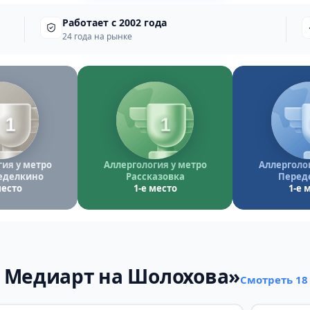
Работает с 2002 года
24 года на рынке
1
1
ия у метро
Аллергология у метро
Аллерголог
еделкино
Рассказовка
Перед
место
1-е место
1-е 
 Медиарт на Шолохова»
Смотреть 18