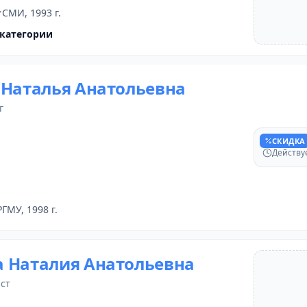
СМИ, 1993 г.
категории
 Наталья Анатольевна
г
Скидка п
СКИДКА
Действуе
РГМУ, 1998 г.
 Наталия Анатольевна
ист