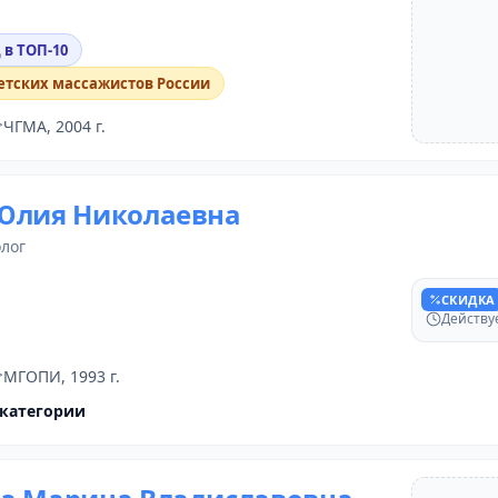
 в ТОП-10
етских массажистов России
ЧГМА, 2004 г.
Юлия Николаевна
лог
Скидка п
СКИДКА
Действуе
МГОПИ, 1993 г.
категории