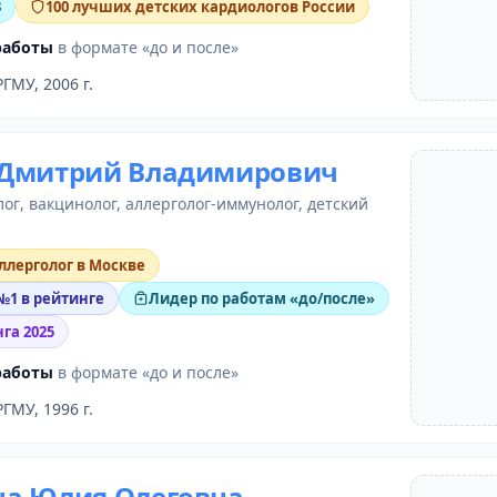
3
100 лучших детских кардиологов России
работы
в формате «до и после»
РГМУ, 2006 г.
 Дмитрий Владимирович
лог
,
вакцинолог
,
аллерголог-иммунолог
,
детский
ллерголог в Москве
 №1 в рейтинге
Лидер по работам «до/после»
га 2025
работы
в формате «до и после»
РГМУ, 1996 г.
а Юлия Олеговна