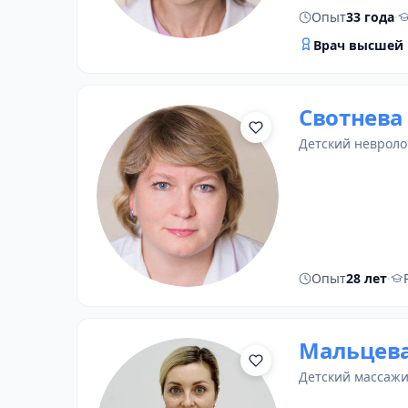
Опыт
33 года
·
Врач высшей 
Свотнева
детский невроло
Опыт
28 лет
·
Мальцева
детский массаж