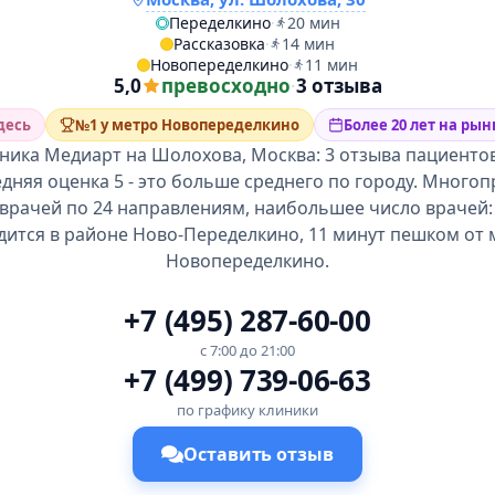
Переделкино
·
20 мин
Рассказовка
·
14 мин
Новопеределкино
·
11 мин
5,0
превосходно
·
3 отзыва
десь
№1 у метро Новопеределкино
Более 20 лет на рын
ника Медиарт на Шолохова, Москва: 3 отзыва пациентов
едняя оценка 5 - это больше среднего по городу. Мног
 врачей по 24 направлениям, наибольшее число врачей:
дится в районе Ново-Переделкино, 11 минут пешком от 
Новопеределкино.
+7 (495) 287-60-00
с 7:00 до 21:00
+7 (499) 739-06-63
по графику клиники
Оставить отзыв