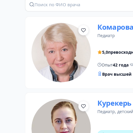
Комарова
педиатр
5,0
превосход
Опыт
42 года
·
Врач высшей 
Курекерь
педиатр
,
детски