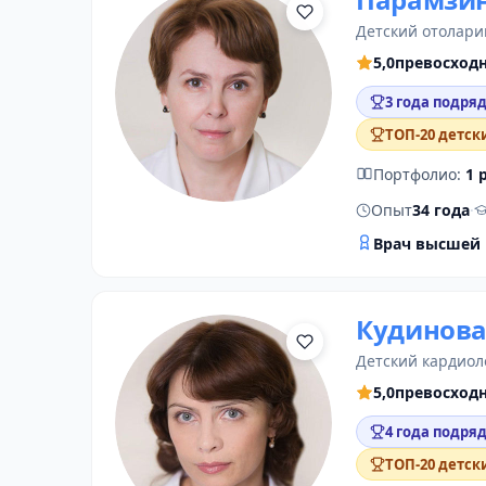
детский отолари
5,0
превосход
3 года подряд
ТОП-20 детск
Портфолио:
1 
Опыт
34 года
·
Врач высшей 
Кудинова
детский кардиол
5,0
превосход
4 года подряд
ТОП-20 детск