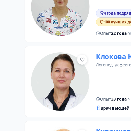
4 года подряд
100 лучших д
Опыт
22 года
·
Клокова 
логопед
,
дефекто
Опыт
33 года
·
Врач высшей 