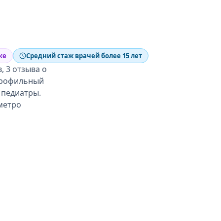
ке
Средний стаж врачей более 15 лет
, 3 отзыва о
опрофильный
 педиатры.
метро