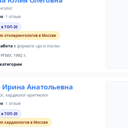
нголог
но
· 1 отзыв
 в ТОП-20
их отоларингологов в Москве
работа
в формате «до и после»
РГМУ, 1992 г.
категории
 Ирина Анатольевна
ог
,
кардиолог-аритмолог
но
· 1 отзыв
 в ТОП-20
их кардиологов в Москве