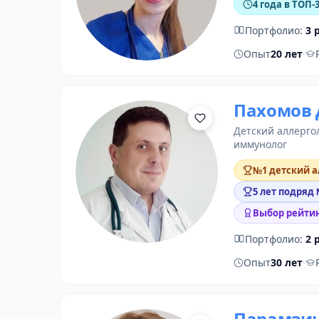
4 года в ТОП-
Портфолио:
3 
Опыт
20 лет
·
Пахомов
детский аллерго
иммунолог
№1 детский а
5 лет подряд
Выбор рейтин
Портфолио:
2 
Опыт
30 лет
·
Парамзин