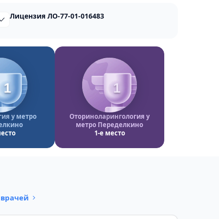
Лицензия ЛО-77-01-016483
1
1
ия у метро
Оториноларингология у
елкино
метро Переделкино
место
1-е место
 врачей