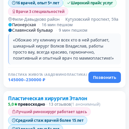
16 врачей, опыт 5+ лет
Широкий прайс услуг
Врачи 3 специальностей
Фили-Давыдково район
·
Кутузовский проспект, 59а
Пионерская
·
16 мин пешком
Славянский бульвар
·
9 мин пешком
«Обожаю эту клинику и всех кто в ней работает,
шикарный хирург Волков Владислав, работы
просто вау, всегда красиво, гармонично,
позитивный и опытный врач по маммопластике!»
ПЛАСТИКА ЖИВОТА (АБДОМИНОПЛАСТИКА)
Позвонить
145000–230000 ₽
Проверено
Пластическая хирургия Эталон
5,0
превосходно
·
13 отзывов
(1 анонимный)
Лучший ринохирург работает здесь
Средний стаж врачей более 15 лет