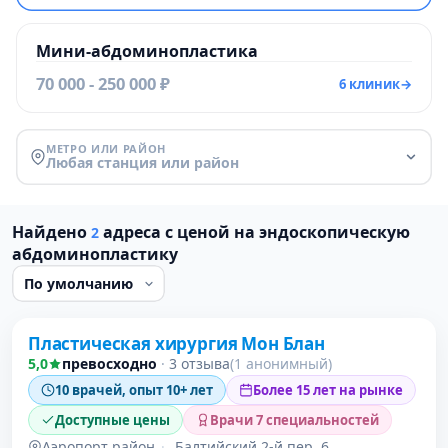
Мини-абдоминопластика
70 000 - 250 000 ₽
6 клиник
→
МЕТРО ИЛИ РАЙОН
Любая станция или район
Найдено
адреса с ценой на эндоскопическую
2
абдоминопластику
Пластическая хирургия Мон Блан
5,0
превосходно
·
3 отзыва
(1 анонимный)
10 врачей, опыт 10+ лет
Более 15 лет на рынке
Доступные цены
Врачи 7 специальностей
Аэропорт район
·
Балтийский 2-й пер, 6