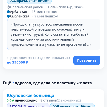
32 врача, опыт 10+ лет
Пресненский район
·
Новинский б-р, 20ас9
Арбатская
·
13 мин пешком
Смоленская
·
9 мин пешком
«Проходила тут курс восстановления после
пластической операции по смас-лифтингу и
увеличению груди). Хочу сказать спасибо всей
команде клиники за исключительный
профессионализм и уникальные программы! …»
ЭНДОСКОПИЧЕСКАЯ АБДОМИНОПЛАСТИКА
Позвонить
до 390000 ₽
Проверено
Ещё
адресов, где делают пластику живота
7
Юсуповская больница
5,0
превосходно
·
8 отзывов
(2 анонимных)
ТОП-3: 3 года подряд
63 врача, опыт 10+ лет