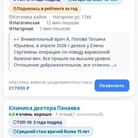
Поднялась в рейтинге за год
Котловка район
·
Нагорная ул, 17к6
Нагатинская
·
12 мин пешком
Нагорная
·
7 мин пешком
«✓ Внимательный врач Я, Попова Татьяна
Юрьевна, в апреле 2026 г делала у Елены
Сергеевны операцию по поводу варикозной
болезни вен. Все прошло на высшем уровне.
Отношение доброжелательное, все отлично …»
ПЛАСТИКА ЖИВОТА (АБДОМИНОПЛАСТИКА)
Позвонить
217000 ₽
Проверено давно
Клиника доктора Пенаева
4,6
очень хорошо
·
1 отзыв
(1 анонимный)
ТОП-10: 3 года подряд
Средний стаж врачей более 15 лет