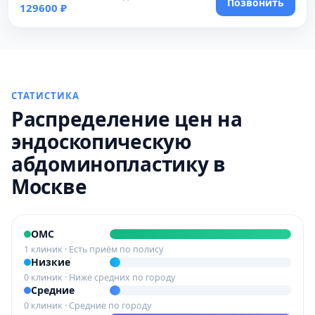
Позвонить
129600 ₽
СТАТИСТИКА
Распределение цен на
эндоскопическую
абдоминопластику в
Москве
ОМС
1 клиник · Есть приём по полису
Низкие
0 клиник · Ниже средних по городу
Средние
0 клиник · Средние по городу