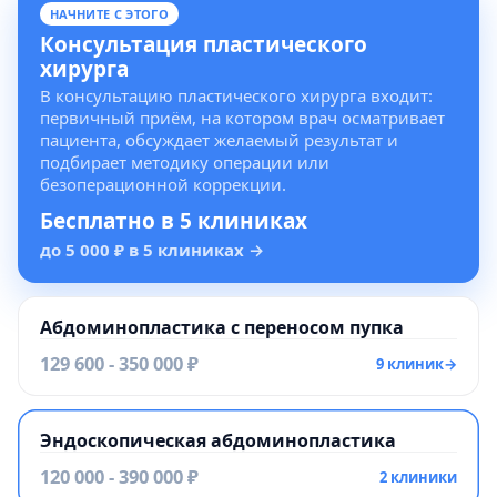
НАЧНИТЕ С ЭТОГО
Консультация пластического
хирурга
В консультацию пластического хирурга входит:
первичный приём, на котором врач осматривает
пациента, обсуждает желаемый результат и
подбирает методику операции или
безоперационной коррекции.
Бесплатно в 5 клиниках
до 5 000 ₽ в 5 клиниках
→
Абдоминопластика с переносом пупка
129 600 - 350 000 ₽
9 клиник
→
Эндоскопическая абдоминопластика
120 000 - 390 000 ₽
2 клиники