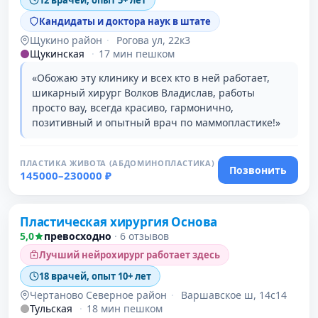
12 врачей, опыт 5+ лет
Кандидаты и доктора наук в штате
Щукино район
·
Рогова ул, 22к3
Щукинская
·
17 мин пешком
«Обожаю эту клинику и всех кто в ней работает,
шикарный хирург Волков Владислав, работы
просто вау, всегда красиво, гармонично,
позитивный и опытный врач по маммопластике!»
ПЛАСТИКА ЖИВОТА (АБДОМИНОПЛАСТИКА)
Позвонить
145000–230000 ₽
Пластическая хирургия Основа
5,0
превосходно
·
6 отзывов
Лучший нейрохирург работает здесь
18 врачей, опыт 10+ лет
Чертаново Северное район
·
Варшавское ш, 14с14
Тульская
·
18 мин пешком