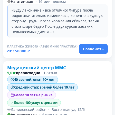
Нагатинская
·
16 мин пешком
«Буду лаконична - все отлично! Фигура после
родов значительно изменилась, конечно в худшую
сторону. Грудь.. после кормления обвисла, талия
стала шире бедер После двух курсов жестких
невыносимых диет я …»
ПЛАСТИКА ЖИВОТА (АБДОМИНОПЛАСТИКА)
Позвонить
от 150000 ₽
Проверено давно
Медицинский центр ММС
5,0
превосходно
·
1 отзыв
40 врачей, опыт 10+ лет
Средний стаж врачей более 10 лет
Более 10 лет на рынке
Более 100 услуг с ценами
Даниловский район
·
Восточная ул, 15/6
Автозаводская
·
4 мин пешком