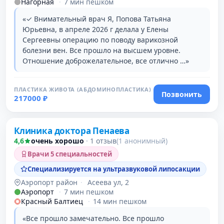
Нагорная
·
7 мин пешком
«✓ Внимательный врач Я, Попова Татьяна
Юрьевна, в апреле 2026 г делала у Елены
Сергеевны операцию по поводу варикозной
болезни вен. Все прошло на высшем уровне.
Отношение доброжелательное, все отлично …»
ПЛАСТИКА ЖИВОТА (АБДОМИНОПЛАСТИКА)
Позвонить
217000 ₽
Проверено давно
Клиника доктора Пенаева
4,6
очень хорошо
·
1 отзыв
(1 анонимный)
Врачи 5 специальностей
Специализируется на ультразвуковой липосакции
Аэропорт район
·
Асеева ул, 2
Аэропорт
·
7 мин пешком
Красный Балтиец
·
14 мин пешком
«Все прошло замечательно. Все прошло