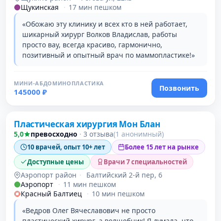
Щукинская
·
17 мин пешком
«Обожаю эту клинику и всех кто в ней работает,
шикарный хирург Волков Владислав, работы
просто вау, всегда красиво, гармонично,
позитивный и опытный врач по маммопластике!»
МИНИ-АБДОМИНОПЛАСТИКА
Позвонить
145000 ₽
Пластическая хирургия Мон Блан
5,0
превосходно
·
3 отзыва
(1 анонимный)
10 врачей, опыт 10+ лет
Более 15 лет на рынке
Доступные цены
Врачи 7 специальностей
Аэропорт район
·
Балтийский 2-й пер, 6
Аэропорт
·
11 мин пешком
Красный Балтиец
·
10 мин пешком
«Ведров Олег Вячеславович не просто
пластический хирург, а волшебник! Я думала, что