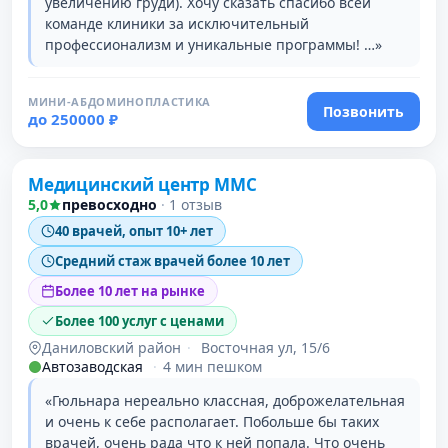
увеличению груди). Хочу сказать спасибо всей
команде клиники за исключительный
профессионализм и уникальные программы! …»
МИНИ-АБДОМИНОПЛАСТИКА
Позвонить
до 250000 ₽
Проверено давно
Медицинский центр ММС
5,0
превосходно
·
1 отзыв
40 врачей, опыт 10+ лет
Средний стаж врачей более 10 лет
Более 10 лет на рынке
Более 100 услуг с ценами
Даниловский район
·
Восточная ул, 15/6
Автозаводская
·
4 мин пешком
«Гюльнара нереально классная, доброжелательная
и очень к себе располагает. Побольше бы таких
врачей, очень рада что к ней попала. Что очень