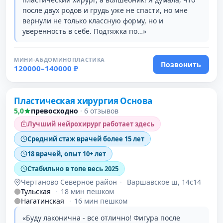
после двух родов и грудь уже не спасти, но мне
вернули не только классную форму, но и
уверенность в себе. Подтяжка по…»
МИНИ-АБДОМИНОПЛАСТИКА
Позвонить
120000–140000 ₽
Пластическая хирургия Основа
5,0
превосходно
·
6 отзывов
Лучший нейрохирург работает здесь
Средний стаж врачей более 15 лет
18 врачей, опыт 10+ лет
Стабильно в топе весь 2025
Чертаново Северное район
·
Варшавское ш, 14с14
Тульская
·
18 мин пешком
Нагатинская
·
16 мин пешком
«Буду лаконична - все отлично! Фигура после