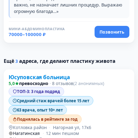
важно, не назначает лишних процедур. Выражаю
огромную благода…»
МИНИ-АБДОМИНОПЛАСТИКА
Позвонить
70000–100000 ₽
Проверено
Ещё
адреса, где делают пластику живота
3
Юсуповская больница
5,0
превосходно
·
8 отзывов
(2 анонимных)
ТОП-3: 3 года подряд
Средний стаж врачей более 15 лет
63 врача, опыт 10+ лет
Поднялась в рейтинге за год
Котловка район
·
Нагорная ул, 17к6
Нагатинская
·
12 мин пешком