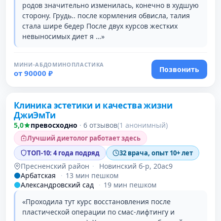
родов значительно изменилась, конечно в худшую
сторону. Грудь.. после кормления обвисла, талия
стала шире бедер После двух курсов жестких
невыносимых диет я …»
МИНИ-АБДОМИНОПЛАСТИКА
Позвонить
от 90000 ₽
Клиника эстетики и качества жизни
ДжиЭмТи
5,0
превосходно
·
6 отзывов
(1 анонимный)
Лучший диетолог работает здесь
ТОП-10: 4 года подряд
32 врача, опыт 10+ лет
Пресненский район
·
Новинский б-р, 20ас9
Арбатская
·
13 мин пешком
Александровский сад
·
19 мин пешком
«Проходила тут курс восстановления после
пластической операции по смас-лифтингу и