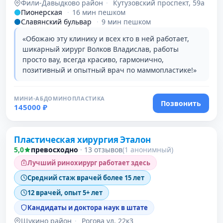
Фили-Давыдково район
·
Кутузовский проспект, 59а
Пионерская
·
16 мин пешком
Славянский бульвар
·
9 мин пешком
«Обожаю эту клинику и всех кто в ней работает,
шикарный хирург Волков Владислав, работы
просто вау, всегда красиво, гармонично,
позитивный и опытный врач по маммопластике!»
МИНИ-АБДОМИНОПЛАСТИКА
Позвонить
145000 ₽
Проверено
Пластическая хирургия Эталон
5,0
превосходно
·
13 отзывов
(1 анонимный)
Лучший ринохирург работает здесь
Средний стаж врачей более 15 лет
12 врачей, опыт 5+ лет
Кандидаты и доктора наук в штате
Щукино район
·
Рогова ул, 22к3