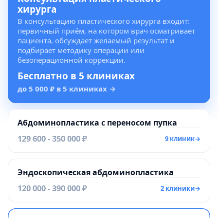
хирурга
В консультацию пластического хирурга входит:
первичный приём, на котором врач осматривает
пациента, обсуждает желаемый результат и
подбирает методику операции или
безоперационной коррекции.
Бесплатно в 5 клиниках
до 5 000 ₽ в 5 клиниках
→
Абдоминопластика с переносом пупка
129 600 - 350 000 ₽
9 клиник
→
Эндоскопическая абдоминопластика
120 000 - 390 000 ₽
2 клиники
→