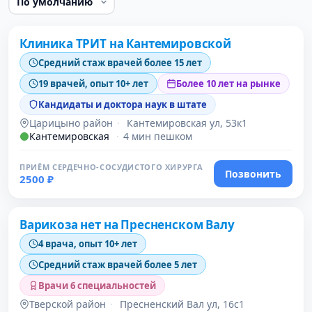
Проверено давно
Клиника ТРИТ на Кантемировской
Средний стаж врачей более 15 лет
19 врачей, опыт 10+ лет
Более 10 лет на рынке
Кандидаты и доктора наук в штате
Царицыно район
·
Кантемировская ул, 53к1
Кантемировская
·
4 мин пешком
ПРИЁМ СЕРДЕЧНО-СОСУДИСТОГО ХИРУРГА
Позвонить
2500 ₽
Проверено
Варикоза нет на Пресненском Валу
4 врача, опыт 10+ лет
Средний стаж врачей более 5 лет
Врачи 6 специальностей
Тверской район
·
Пресненский Вал ул, 16с1