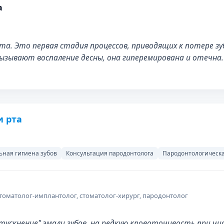
а
а. Это первая стадия процессов, приводящих к потере зу
ызывают воспаление десны, она гиперемирована и отечна
и рта
ная гигиена зубов
Консультация пародонтолога
Пародонтологическа
стоматолог-имплантолог, стоматолог-хирург, пародонтолог
ускнение" эмали зубов, на редкую кровоточивость при чи