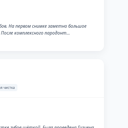
бов. На первом снимке заметно большое
. После комплексного пародонт…
ПОСЛЕ
я чистка
стке зубов щёткой. Была проведена Гигиена