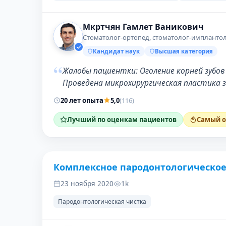
Мкртчян Гамлет Ваникович
Стоматолог-ортопед, стоматолог-имплантол
Кандидат наук
Высшая категория
“
Жалобы пациентки: Оголение корней зубо
Проведена микрохирургическая пластика 
20 лет опыта
5,0
(116)
Лучший по оценкам пациентов
Самый о
Комплексное пародонтологическое
ДО
23 ноября 2020
1k
Пародонтологическая чистка