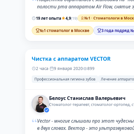
“
полости рта аппаратом Air Flow, снятие 
19 лет опыта
4,9
(19)
№1 · Стоматологи в Мос
№1 стоматолог в Москве
3 года подряд №
Чистка с аппаратом VECTOR
ДО
2 часа
·
9 января 2020
899
Профессиональная гигиена зубов
Лечение аппарато
Белоус Станислав Валерьевич
Стоматолог-терапевт, стоматолог-ортопед, 
“
Vector - многие слышали про этот чудесны
в двух словах. Вектор - это ультразвуко