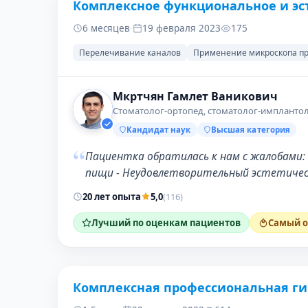
Комплексное функциональное и эс
ДО
6 месяцев
·
19 февраля 2023
175
Перелечивание каналов
Применение микроскопа п
Мкртчян Гамлет Ваникович
Стоматолог-ортопед, стоматолог-имплантол
Кандидат наук
Высшая категория
“
Пациентка обратилась к нам с жалобами: 
пищи - Неудовлетворительный эстетическ
20 лет опыта
5,0
(116)
Лучший по оценкам пациентов
Самый о
Комплексная профессиональная ги
ДО