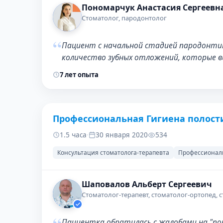
Пономарчук Анастасия Сергеевн
Стоматолог, пародонтолог
“
Пациент с начальной стадией пародонтит
количество зубных отложений, которые в
7 лет опыта
Профессиональная Гигиена полост
ДО
1.5 часа
·
30 января 2020
534
Консультация стоматолога-терапевта
Профессиональ
Шаповалов Альберт Сергеевич
Стоматолог-терапевт, стоматолог-ортопед, 
Пациентка обратилась с жалобами на "пот