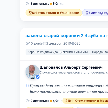
16 лет опыта
5,0
(180)
№1 стоматолог в Ульяновске
6 лет подря
замена старой коронки 2.4 зуба на
ДО
10 дней
·
3 декабря 2019
585
Коронка из диоксида циркония, CAD/CAM
Пародонто
Шаповалов Альберт Сергеевич
Стоматолог-терапевт, стоматолог-ортопед, 
“
Произведена замена металлокерамической 
Была поставлена вначале временная пров
19 лет опыта
4,9
(19)
№1 · Стоматологи в Мос