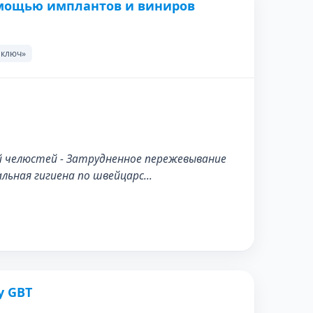
омощью имплантов и виниров
ПОСЛЕ
 ключ»
ей челюстей - Затрудненное пережевывание
льная гигиена по швейцарс…
у GBT
ПОСЛЕ