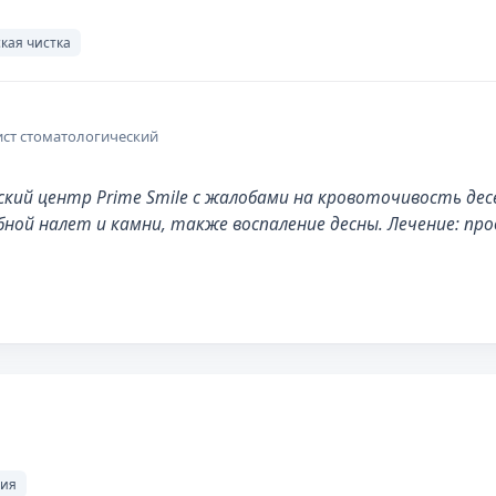
кая чистка
ист стоматологический
й центр Prime Smile с жалобами на кровоточивость десен
ой налет и камни, также воспаление десны. Лечение: про
гия