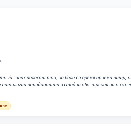
й
ный запах полости рта, на боли во время приёма пищи, на
о патологии породонтита в стадии обострения на нижне
скве