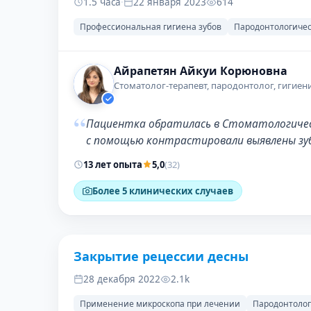
1.5 часа
·
22 января 2023
614
Профессиональная гигиена зубов
Пародонтологичес
Айрапетян Айкуи Корюновна
Стоматолог-терапевт, пародонтолог, гигиен
“
Пациентка обратилась в Стоматологически
с помощью контрастировали выявлены зубн
13 лет опыта
5,0
(32)
Более 5 клинических случаев
Закрытие рецессии десны
28 декабря 2022
2.1k
Применение микроскопа при лечении
Пародонтоло