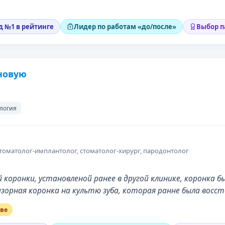
д №1 в рейтинге
Лидер по работам «до/после»
Выбор п
 новую
логия
стоматолог-имплантолог, стоматолог-хирург, пародонтолог
коронки, установленой ранее в другой клинике, коронка б
изорная коронка на культю зуба, которая ранне была вос
кве