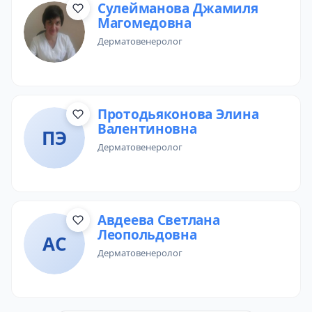
Сулейманова Джамиля
Магомедовна
дерматовенеролог
Протодьяконова Элина
Валентиновна
ПЭ
дерматовенеролог
Авдеева Светлана
Леопольдовна
АС
дерматовенеролог