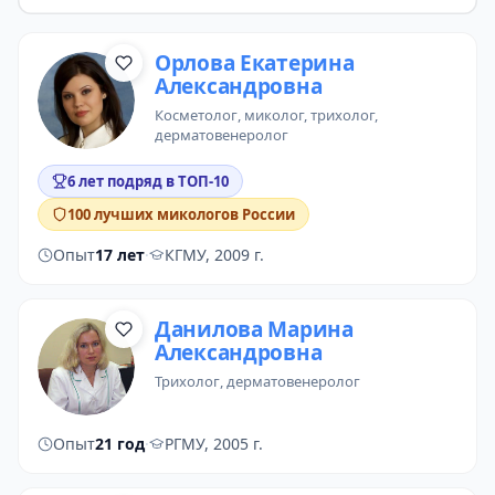
Орлова Екатерина
Александровна
косметолог
,
миколог
,
трихолог
,
дерматовенеролог
6 лет подряд в ТОП-10
100 лучших микологов России
Опыт
17 лет
·
КГМУ, 2009 г.
Данилова Марина
Александровна
трихолог
, дерматовенеролог
Опыт
21 год
·
РГМУ, 2005 г.