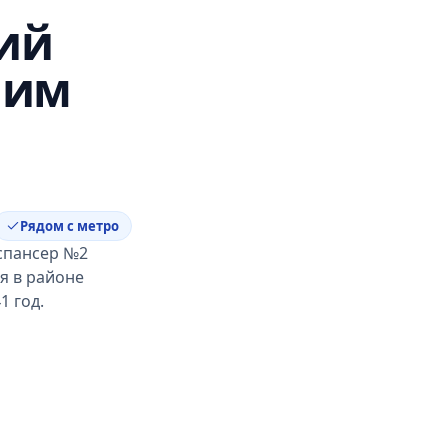
ий
 им
Рядом с метро
спансер №2
ся в районе
1 год.