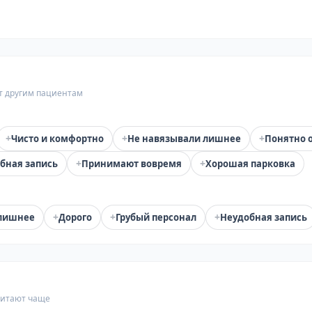
т другим пациентам
+
+
+
Чисто и комфортно
Не навязывали лишнее
Понятно 
+
+
бная запись
Принимают вовремя
Хорошая парковка
+
+
+
лишнее
Дорого
Грубый персонал
Неудобная запись
читают чаще