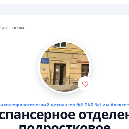
е диспансеры
сихоневрологический диспансер №2 ПКБ №1 им Алексее
спансерное отделе
подростковое