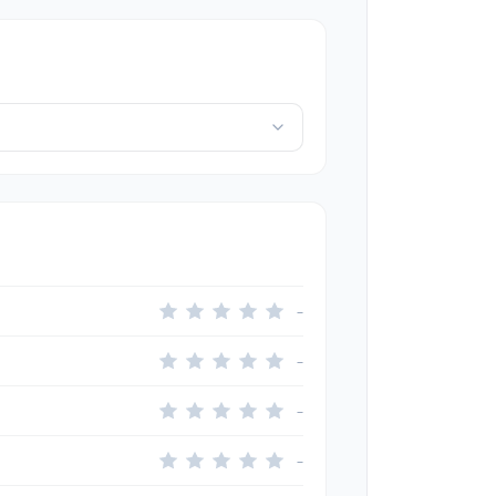
–
–
–
–