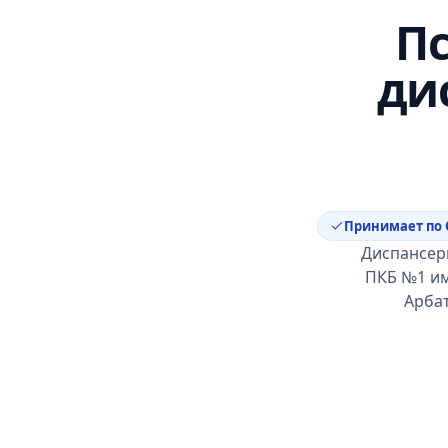
П
ди
Принимает по
Диспансер
ПКБ №1 им 
Арбат