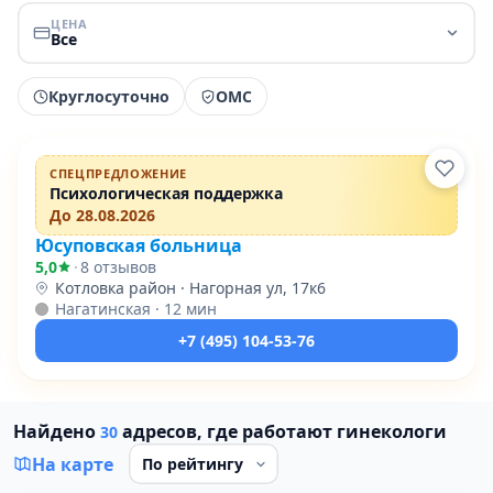
ЦЕНА
Все
Круглосуточно
ОМС
Проверено
ПРОМО
СПЕЦПРЕДЛОЖЕНИЕ
Психологическая поддержка
До 28.08.2026
Юсуповская больница
5,0
·
8 отзывов
Котловка район · Нагорная ул, 17к6
Нагатинская · 12 мин
+7 (495) 104-53-76
Найдено
адресов, где работают гинекологи
30
На карте
Проверено давно