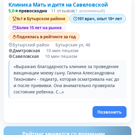
Клиника Мать и дитя на Савеловской
3 место в рейтинге
5,0
превосходно
·
11 отзывов
(1 анонимный)
№1 в Бутырском районе
101 врач, опыт 10+ лет
Более 15 лет на рынке
Поднялась в рейтинге за год
Бутырский район
·
Бутырская ул, 46
Дмитровская
·
10 мин пешком
Савёловская
·
10 мин пешком
«Выражаю благодарность клинике за проведение
вакцинации моему сыну. Галина Александровна
Тихонович - педиатр, которая осматривала нас до
и после прививки. Она внимательно проверяла
состояние ребенка. С…»
Позвонить
Рейтинг меняется со временем.