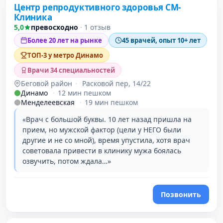
Центр репродуктивного здоровья СМ-
2 место в рейтинге
Клиника
5,0
превосходно
·
1 отзыв
Более 20 лет на рынке
45 врачей, опыт 10+ лет
ТОП-3 у метро Динамо
Врачи 34 специальностей
Беговой район
·
Расковой пер, 14/22
Динамо
·
12 мин пешком
Менделеевская
·
19 мин пешком
«Врач с большой буквы. 10 лет назад пришла на
прием, но мужской фактор (цели у НЕГО были
другие и не со мной), время упустила, хотя врач
советовала привести в клинику мужа боялась
озвучить, потом ждала…»
Позвонить