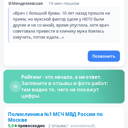
Менделеевская
·
19 мин пешком
«Врач с большой буквы. 10 лет назад пришла на
прием, но мужской фактор (цели у НЕГО были
другие и не со мной), время упустила, хотя врач
советовала привести в клинику мужа боялась
озвучить, потом ждала…»
Позвонить
Рейтинг - это начало, а не ответ.
Загляните в отзывы и фото работ:
там видно то, чего не покажут
цифры.
Поликлиника №1 МСЧ МВД России по
Москве
5,0
превосходно
·
2 отзыва
(1 анонимный)