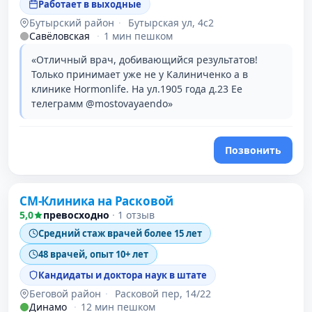
Работает в выходные
Бутырский район
·
Бутырская ул, 4с2
Савёловская
·
1 мин пешком
«Отличный врач, добивающийся результатов!
Только принимает уже не у Калиниченко а в
клинике Hormonlife. На ул.1905 года д.23 Ее
телеграмм @mostovayaendo»
Позвонить
СМ-Клиника на Расковой
5,0
превосходно
·
1 отзыв
Средний стаж врачей более 15 лет
48 врачей, опыт 10+ лет
Кандидаты и доктора наук в штате
Беговой район
·
Расковой пер, 14/22
Динамо
·
12 мин пешком