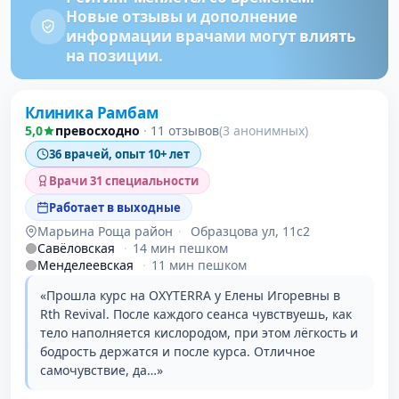
Новые отзывы и дополнение
информации врачами могут влиять
на позиции.
Клиника Рамбам
5,0
превосходно
·
11 отзывов
(3 анонимных)
36 врачей, опыт 10+ лет
Врачи 31 специальности
Работает в выходные
Марьина Роща район
·
Образцова ул, 11с2
Савёловская
·
14 мин пешком
Менделеевская
·
11 мин пешком
«Прошла курс на OXYTERRA у Елены Игоревны в
Rth Revival. После каждого сеанса чувствуешь, как
тело наполняется кислородом, при этом лёгкость и
бодрость держатся и после курса. Отличное
самочувствие, да…»