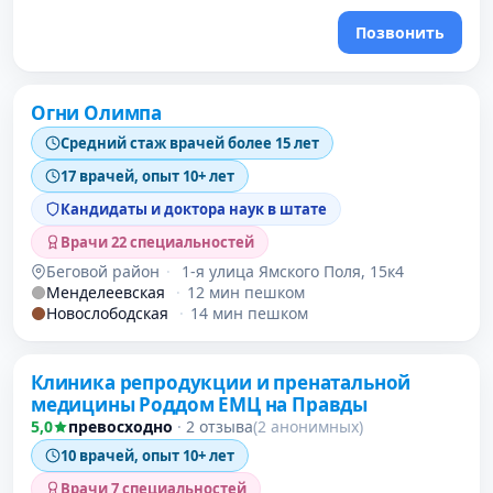
Позвонить
Проверено давно
Огни Олимпа
Средний стаж врачей более 15 лет
17 врачей, опыт 10+ лет
Кандидаты и доктора наук в штате
Врачи 22 специальностей
Беговой район
·
1-я улица Ямского Поля, 15к4
Менделеевская
·
12 мин пешком
Новослободская
·
14 мин пешком
Клиника репродукции и пренатальной
медицины Роддом ЕМЦ на Правды
5,0
превосходно
·
2 отзыва
(2 анонимных)
10 врачей, опыт 10+ лет
Врачи 7 специальностей