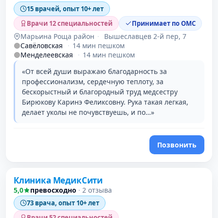
15 врачей, опыт 10+ лет
Врачи 12 специальностей
Принимает по ОМС
Марьина Роща район
·
Вышеславцев 2-й пер, 7
Савёловская
·
14 мин пешком
Менделеевская
·
14 мин пешком
«От всей души выражаю благодарность за
профессионализм, сердечную теплоту, за
бескорыстный и благородный труд медсестру
Бирюкову Каринэ Феликсовну. Рука такая легкая,
делает уколы не почувствуешь, и по…»
Позвонить
Клиника МедикСити
5,0
превосходно
·
2 отзыва
73 врача, опыт 10+ лет
Врачи 52 специальностей