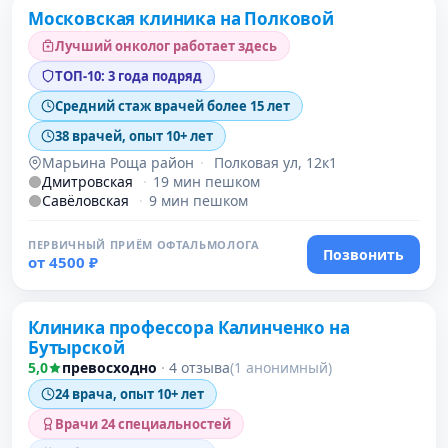
Московская клиника на Полковой
Лучший онколог работает здесь
ТОП-10: 3 года подряд
Средний стаж врачей более 15 лет
38 врачей, опыт 10+ лет
Марьина Роща район
·
Полковая ул, 12к1
Дмитровская
·
19 мин пешком
Савёловская
·
9 мин пешком
ПЕРВИЧНЫЙ ПРИЁМ ОФТАЛЬМОЛОГА
Позвонить
от 4500 ₽
Проверено давно
Клиника профессора Калинченко на
Бутырской
5,0
превосходно
·
4 отзыва
(1 анонимный)
24 врача, опыт 10+ лет
Врачи 24 специальностей