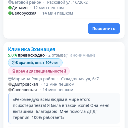
Беговой район
·
Расковой ул, 16/26к2
Динамо
·
12 мин пешком
Белорусская
·
14 мин пешком
Позвонить
Клиника Эхинацея
5,0
превосходно
·
2 отзыва
(1 анонимный)
8 врачей, опыт 10+ лет
Врачи 29 специальностей
Марьина Роща район
·
Складочная ул, 6с7
Дмитровская
·
12 мин пешком
Савёловская
·
14 мин пешком
«Рекомендую всем людям в мире этого
психотерапевта! Я была в такой жопе! Она меня
вытащила! Благодарю! Мне помогла ДПДГ
терапия! 100% работает!»