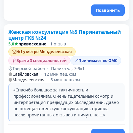
Позвонить
Женская консультация №5 Перинатальный
центр ГКБ №24
5,0
превосходно
·
1 отзыв
№1 у метро Менделеевская
Врачи 3 специальностей
Принимает по ОМС
Тверской район
·
Палиха ул, 7-9к1
Савёловская
·
12 мин пешком
Менделеевская
·
5 мин пешком
«Спасибо большое за тактичность и
профессионализм. Очень тщательный осмотр и
интерпретация предыдущих обследований. Давно
не посещала женскую консультацию, пришла
после прочитанных отзывов и ничуть не …»