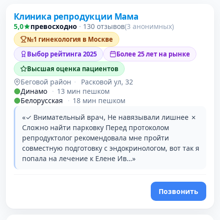
Клиника репродукции Мама
1 место в рейтинге
5,0
превосходно
·
130 отзывов
(3 анонимных)
№1 гинекология в Москве
Выбор рейтинга 2025
Более 25 лет на рынке
Высшая оценка пациентов
Беговой район
·
Расковой ул, 32
Динамо
·
13 мин пешком
Белорусская
·
18 мин пешком
«✓ Внимательный врач, Не навязывали лишнее ✗
Сложно найти парковку Перед протоколом
репродуктолог рекомендовала мне пройти
совместную подготовку с эндокринологом, вот так я
попала на лечение к Елене Ив…»
Позвонить