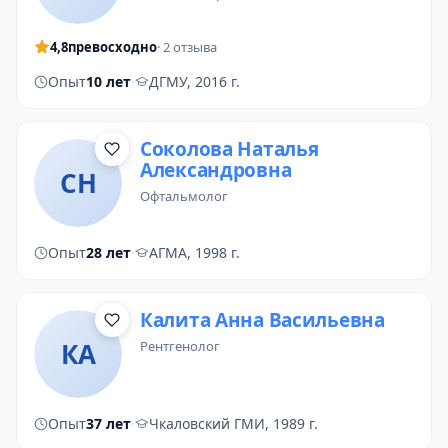
4,8
превосходно
· 2 отзыва
Опыт
10 лет
·
ДГМУ, 2016 г.
Соколова Наталья
Александровна
СН
офтальмолог
Опыт
28 лет
·
АГМА, 1998 г.
Калита Анна Васильевна
КА
рентгенолог
Опыт
37 лет
·
Чкаловский ГМИ, 1989 г.