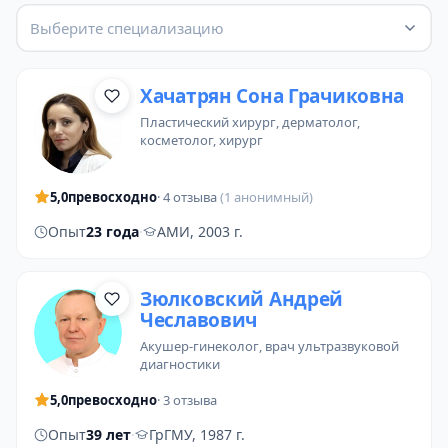
Выберите специализацию
Хачатрян Сона Грачиковна
пластический хирург
,
дерматолог
,
косметолог
,
хирург
5,0
превосходно
· 4 отзыва
(1 анонимный)
Опыт
23 года
·
АМИ, 2003 г.
Зюлковский Андрей
Чеславович
акушер-гинеколог
,
врач ультразвуковой
диагностики
5,0
превосходно
· 3 отзыва
Опыт
39 лет
·
ГрГМУ, 1987 г.