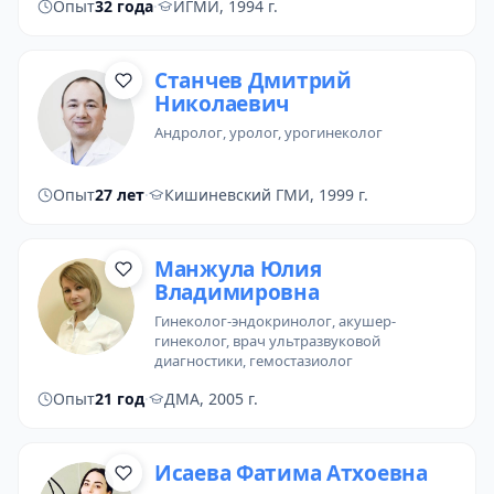
Опыт
32 года
·
ИГМИ, 1994 г.
Станчев Дмитрий
Николаевич
андролог
,
уролог
,
урогинеколог
Опыт
27 лет
·
Кишиневский ГМИ, 1999 г.
Манжула Юлия
Владимировна
гинеколог-эндокринолог
, акушер-
гинеколог, врач ультразвуковой
диагностики, гемостазиолог
Опыт
21 год
·
ДМА, 2005 г.
Исаева Фатима Атхоевна