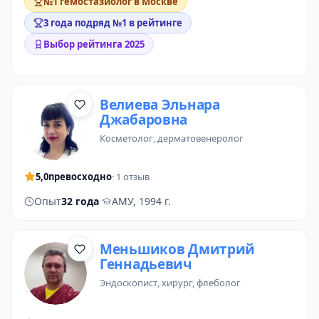
№1 гемостазиолог в Москве
3 года подряд №1 в рейтинге
Выбор рейтинга 2025
Велиева Эльнара
Джабаровна
косметолог
,
дерматовенеролог
5,0
превосходно
· 1 отзыв
Опыт
32 года
·
АМУ, 1994 г.
Меньшиков Дмитрий
Геннадьевич
эндоскопист
, хирург, флеболог