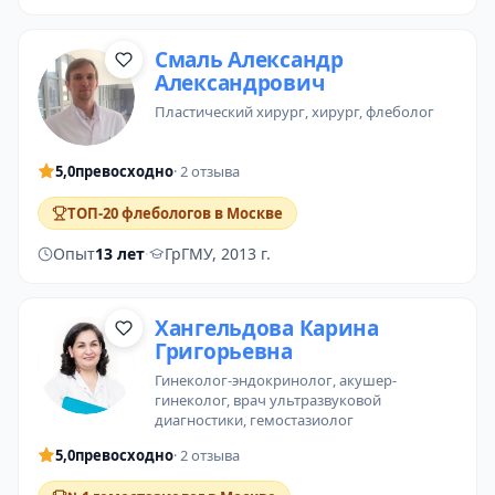
Смаль Александр
Александрович
пластический хирург
, хирург,
флеболог
5,0
превосходно
· 2 отзыва
ТОП-20 флебологов в Москве
Опыт
13 лет
·
ГрГМУ, 2013 г.
Хангельдова Карина
Григорьевна
гинеколог-эндокринолог
, акушер-
гинеколог, врач ультразвуковой
диагностики,
гемостазиолог
5,0
превосходно
· 2 отзыва