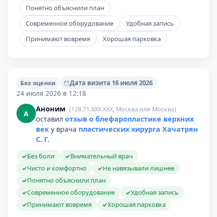
Понятно объяснили план
Современное оборудование
Удобная запись
Принимают вовремя
Хорошая парковка
Дата визита 16 июля 2026
Без оценки
24 июля 2026 в 12:18
Аноним
(128.71.XXX.XXX, Москва или Москва)
А
оставил
отзыв о блефаропластике верхних
век
у врача
пластических хирурга Хачатрян
С. Г.
Без боли
Внимательный врач
✓
✓
Чисто и комфортно
Не навязывали лишнее
✓
✓
Понятно объяснили план
✓
Современное оборудование
Удобная запись
✓
✓
Принимают вовремя
Хорошая парковка
✓
✓