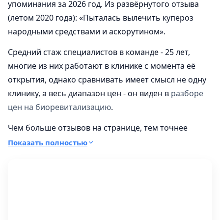
упоминания за 2026 год. Из развёрнутого отзыва
(летом 2020 года): «Пыталась вылечить купероз
народными средствами и аскорутином».
Средний стаж специалистов в команде - 25 лет,
многие из них работают в клинике с момента её
открытия, однако сравнивать имеет смысл не одну
клинику, а весь диапазон цен - он виден в
разборе
цен на биоревитализацию
.
Чем больше отзывов на странице, тем точнее
картина для будущих пациентов. Если вы здесь
Показать полностью
были - поделитесь впечатлениями.