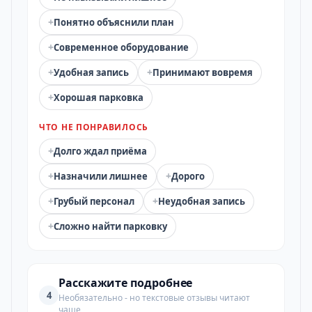
+
Понятно объяснили план
+
Современное оборудование
+
+
Удобная запись
Принимают вовремя
+
Хорошая парковка
ЧТО НЕ ПОНРАВИЛОСЬ
+
Долго ждал приёма
+
+
Назначили лишнее
Дорого
+
+
Грубый персонал
Неудобная запись
+
Сложно найти парковку
Расскажите подробнее
4
Необязательно - но текстовые отзывы читают
чаще