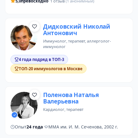
5,0
превосходно
· 1 отзыв
(1 анонимный)
Дидковский Николай
Антонович
иммунолог
,
терапевт
,
аллерголог-
иммунолог
4 года подряд в ТОП-3
ТОП-20 иммунологов в Москве
Поленова Наталья
Валерьевна
кардиолог
, терапевт
Опыт
24 года
·
ММА им. И. М. Сеченова, 2002 г.