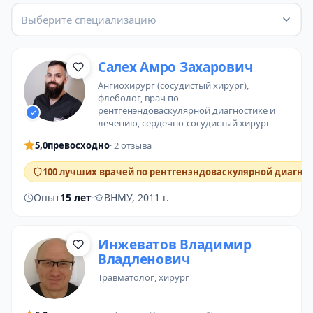
Выберите специализацию
Салех Амро Захарович
ангиохирург (сосудистый хирург)
,
флеболог
,
врач по
рентгенэндоваскулярной диагностике и
лечению
,
сердечно-сосудистый хирург
5,0
превосходно
· 2 отзыва
100 лучших врачей по рентгенэндоваскулярной диагно
Опыт
15 лет
·
ВНМУ, 2011 г.
Инжеватов Владимир
Владленович
травматолог
,
хирург