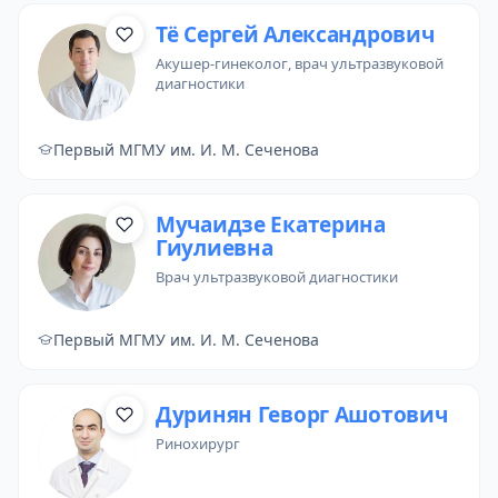
Тё Сергей Александрович
акушер-гинеколог
,
врач ультразвуковой
диагностики
Первый МГМУ им. И. М. Сеченова
Мучаидзе Екатерина
Гиулиевна
врач ультразвуковой диагностики
Первый МГМУ им. И. М. Сеченова
Дуринян Геворг Ашотович
ринохирург