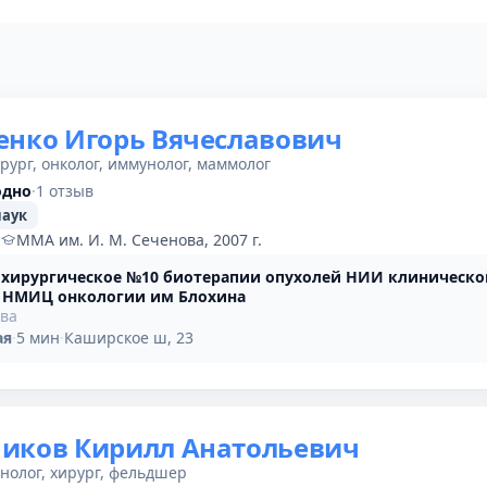
енко Игорь Вячеславович
рург, онколог, иммунолог, маммолог
одно
·
1 отзыв
наук
·
ММА им. И. М. Сеченова, 2007 г.
 хирургическое №10 биотерапии опухолей НИИ клиническо
 НМИЦ онкологии им Блохина
ыва
ая
·
5 мин
·
Каширское ш, 23
иков Кирилл Анатольевич
нолог, хирург, фельдшер