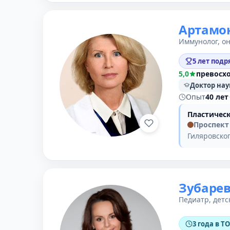
Артамо
Иммунолог, он
5 лет подр
5,0
превосх
Доктор нау
Опыт
40 лет
Пластическ
Проспект
Гиляровског
Зубаре
Педиатр, детс
3 года в Т