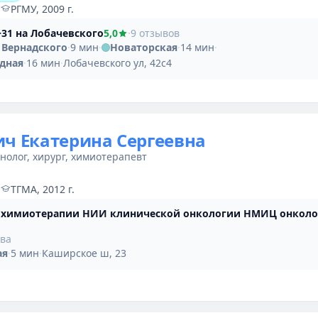
·
РГМУ, 2009 г.
31 на Лобачевского
5,0
·
9 отзывов
 Вернадского
·
9 мин
·
Новаторская
·
14 мин
·
дная
·
16 мин
·
Лобачевского ул, 42с4
ч Екатерина Сергеевна
нолог, хирург, химиотерапевт
·
ТГМА, 2012 г.
 химиотерапии НИИ клинической онкологии НМИЦ онколо
ыва
ая
·
5 мин
·
Каширское ш, 23