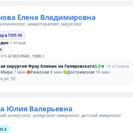
нова Елена Владимировна
когинеколог, химиотерапевт, вирусолог
яд в ТОП-10
одно
·
1 отзыв
к
·
1-й МОЛМИ, 1986 г.
ая хирургия Фрау Клиник на Гиляровского
5,0
·
18 отзывов
 Мира
·
7 мин
·
Рижская
·
8 мин
·
Достоевская
·
16 мин
·
о ул, 55
ва Юлия Валерьевна
кий аллерголог, аллерголог-иммунолог, детский иммунолог
ОП-3