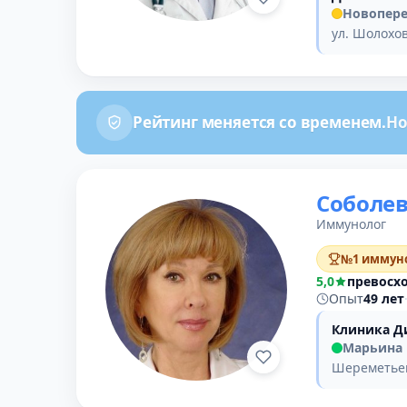
Новопер
ул. Шолохов
Рейтинг меняется со временем.
Но
Соболе
Иммунолог
№1 иммуно
5,0
превосх
Опыт
49 лет
Клиника Д
Марьина
Шереметьев