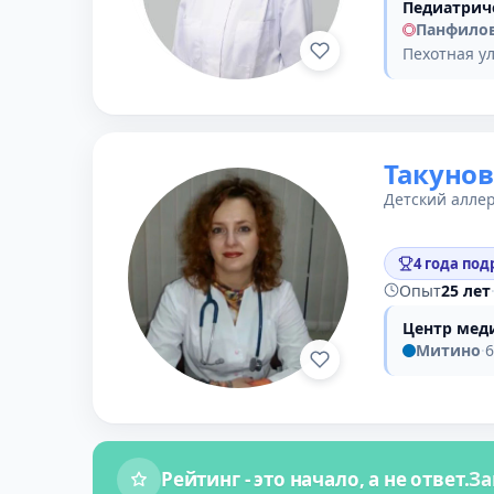
Педиатрич
Панфило
Пехотная ул
Такунов
Детский аллер
4 года под
Опыт
25 лет
Центр мед
Митино
·
6
Рейтинг - это начало, а не ответ.
За