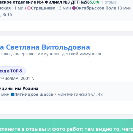
еское отделение №4 Филиал №3 ДГП №58
5,0
·
1 отзыв
вская
·
11 мин
·
Стрешнево
·
13 мин
·
Октябрьское Поле
·
13 мин
·
, 3с16
а Светлана Витольдовна
голог, аллерголог-иммунолог, детский иммунолог
ряд в ТОП-5
·
ВолМА, 2001 г.
ицины им Розина
 мин
·
Пятницкое шоссе
·
7 мин
·
Митинская ул, 48
гляните в отзывы и фото работ: там видно то, че