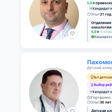
5,0
превосх
Кандидат 
Опыт
21 год
Отделение
онкологии
5,0
·
4 отз
Каширск
Пахомо
Детский аллер
№1 детски
Выбор рей
Кандидат 
Портфолио
Опыт
30 лет
Детская к