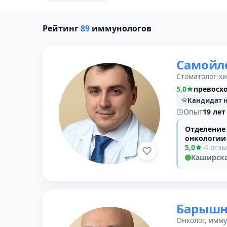
Рейтинг
89
иммунологов
Самойл
Стоматолог-хи
5,0
превосх
Кандидат 
Опыт
19 лет
Отделение
онкологии
5,0
·
4 отз
Каширск
Барышн
Онколог, имму