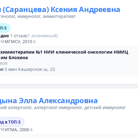
 (Саранцева) Ксения Андреевна
генолог, иммунолог, химиотерапевт
ОП-5
одно
·
1 отзыв
(1 анонимный)
·
МГМСУ, 2010 г.
 химиотерапии №1 НИИ клинической онкологии НМИЦ
 им Блохина
ывов
ая
·
5 мин
·
Каширское ш, 23
цына Элла Александровна
кий аллерголог, аллерголог-иммунолог, детский иммунолог
яд в ТОП-3
·
ИГМА, 2000 г.