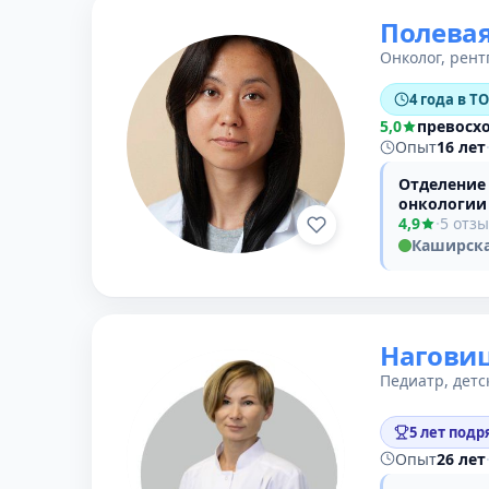
Полевая
Онколог, рент
4 года в Т
5,0
превосх
Опыт
16 лет
Отделение
онкологии
4,9
·
5 отз
Каширск
Нагови
Педиатр, детс
5 лет подр
Опыт
26 лет