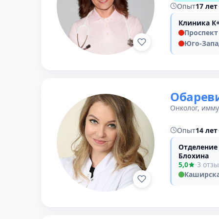
Опыт
17 лет
Клиника К+
Проспект
Юго-Запа
Обареви
Онколог, имму
Опыт
14 лет
Отделение
Блохина
5,0
·
3 отз
Каширск