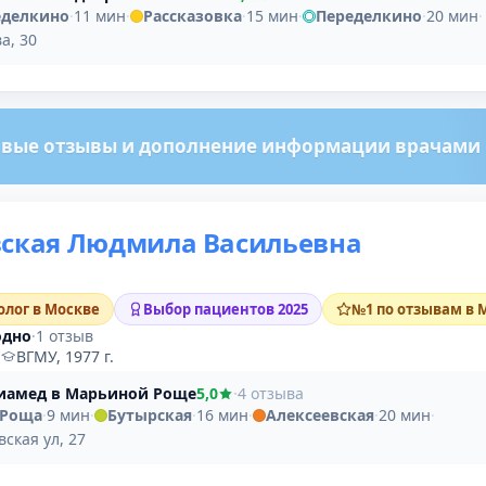
еделкино
·
11 мин
·
Рассказовка
·
15 мин
·
Переделкино
·
20 мин
·
а, 30
вые отзывы и дополнение информации врачами м
вская Людмила Васильевна
лог в Москве
Выбор пациентов 2025
№1 по отзывам в 
одно
·
1 отзыв
·
ВГМУ, 1977 г.
иамед в Марьиной Роще
5,0
·
4 отзыва
 Роща
·
9 мин
·
Бутырская
·
16 мин
·
Алексеевская
·
20 мин
·
ская ул, 27