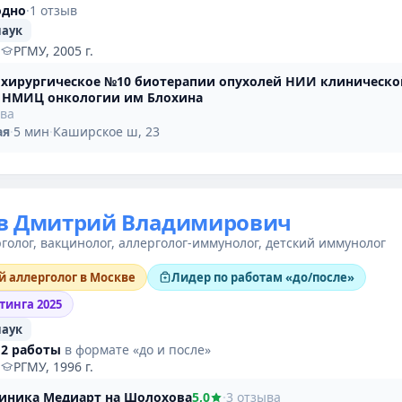
одно
·
1 отзыв
наук
·
РГМУ, 2005 г.
 хирургическое №10 биотерапии опухолей НИИ клиническо
 НМИЦ онкологии им Блохина
ыва
ая
·
5 мин
·
Каширское ш, 23
в Дмитрий Владимирович
голог, вакцинолог, аллерголог-иммунолог, детский иммунолог
й аллерголог в Москве
Лидер по работам «до/после»
тинга 2025
наук
:
2 работы
в формате «до и после»
·
РГМУ, 1996 г.
линика Медиарт на Шолохова
5,0
·
3 отзыва