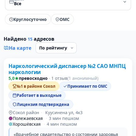
Все
Круглосуточно
ОМС
Найдено
адресов
15
На карте
Наркологический диспансер №2 САО МНПЦ
1 место в рейтинге
наркологии
5,0
превосходно
·
1 отзыв
(1 анонимный)
№1 в районе Сокол
Принимает по ОМС
Работает в выходные
Лицензия подтверждена
Сокол район
·
Куусинена ул, 4к3
Полежаевская
·
3 мин пешком
Хорошёвская
·
4 мин пешком
«Врачебное свидетельство о состоянии здоровья