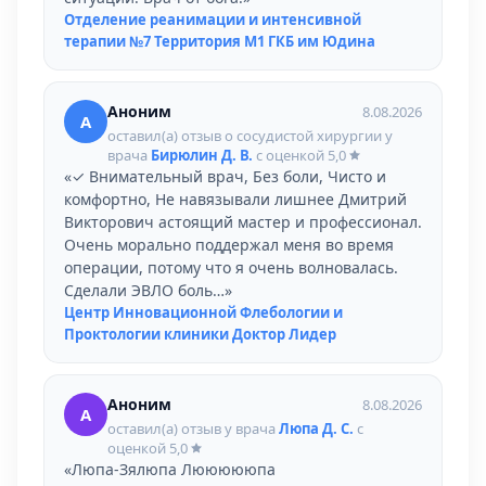
Отделение реанимации и интенсивной
терапии №7 Территория М1 ГКБ им Юдина
Аноним
8.08.2026
А
оставил(а) отзыв о сосудистой хирургии у
врача
Бирюлин Д. В.
с оценкой
5,0
«✓ Внимательный врач, Без боли, Чисто и
комфортно, Не навязывали лишнее Дмитрий
Викторович астоящий мастер и профессионал.
Очень морально поддержал меня во время
операции, потому что я очень волновалась.
Сделали ЭВЛО боль…»
Центр Инновационной Флебологии и
Проктологии клиники Доктор Лидер
Аноним
8.08.2026
А
оставил(а) отзыв у врача
Люпа Д. С.
с
оценкой
5,0
«Люпа-Зялюпа Люююююпа