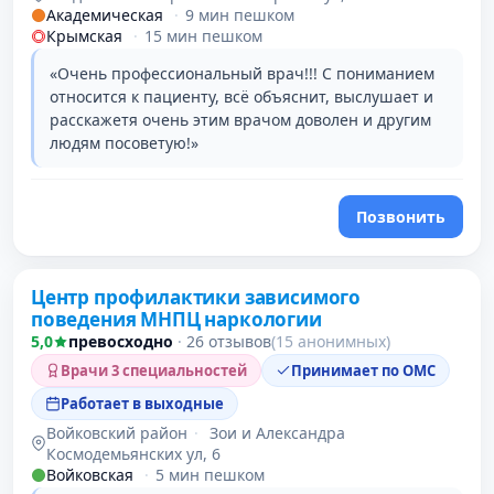
Академическая
·
9 мин пешком
Крымская
·
15 мин пешком
«Очень профессиональный врач!!! С пониманием
относится к пациенту, всё объяснит, выслушает и
расскажетя очень этим врачом доволен и другим
людям посоветую!»
Позвонить
Центр профилактики зависимого
поведения МНПЦ наркологии
5,0
превосходно
·
26 отзывов
(15 анонимных)
Врачи 3 специальностей
Принимает по ОМС
Работает в выходные
Войковский район
·
Зои и Александра
Космодемьянских ул, 6
Войковская
·
5 мин пешком