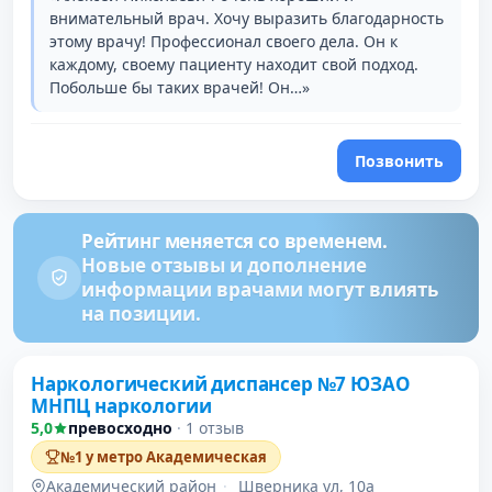
внимательный врач. Хочу выразить благодарность
этому врачу! Профессионал своего дела. Он к
каждому, своему пациенту находит свой подход.
Побольше бы таких врачей! Он…»
Позвонить
Рейтинг меняется со временем.
Новые отзывы и дополнение
информации врачами могут влиять
на позиции.
Наркологический диспансер №7 ЮЗАО
МНПЦ наркологии
5,0
превосходно
·
1 отзыв
№1 у метро Академическая
Академический район
·
Шверника ул, 10а