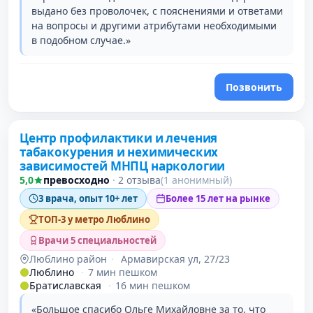
выдано без проволочек, с пояснениями и ответами
на вопросы и другими атрибутами необходимыми
в подобном случае.»
Позвонить
Центр профилактики и лечения
2 место в рейтинге
табакокурения и нехимических
зависимостей МНПЦ наркологии
5,0
превосходно
·
2 отзыва
(1 анонимный)
3 врача, опыт 10+ лет
Более 15 лет на рынке
ТОП-3 у метро Люблино
Врачи 5 специальностей
Люблино район
·
Армавирская ул, 27/23
Люблино
·
7 мин пешком
Братиславская
·
16 мин пешком
«Большое спасибо Ольге Михайловне за то, что