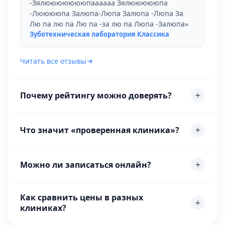
-Зялюююююююпаааааа Зялюююююпа
-Лююююпа Залюпа-Люпа Залюпа -Люпа За
Лю па лю па Лю па -за лю па Люпа -Залюпа»
Зуботехническая лаборатория Классика
Читать все отзывы
Почему рейтингу можно доверять?
Что значит «проверенная клиника»?
Можно ли записаться онлайн?
Как сравнить цены в разных
клиниках?