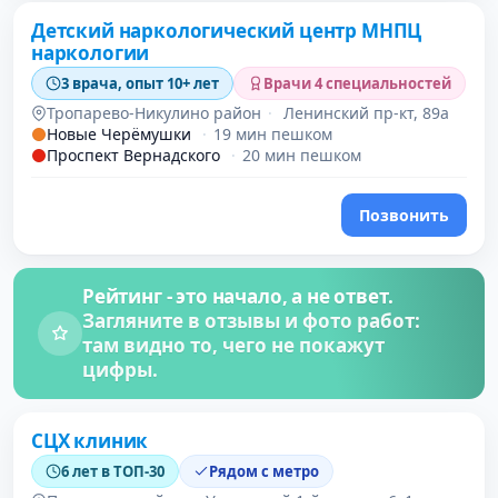
Детский наркологический центр МНПЦ
наркологии
3 врача, опыт 10+ лет
Врачи 4 специальностей
Тропарево-Никулино район
·
Ленинский пр-кт, 89а
Новые Черёмушки
·
19 мин пешком
Проспект Вернадского
·
20 мин пешком
Позвонить
Рейтинг - это начало, а не ответ.
Загляните в отзывы и фото работ:
там видно то, чего не покажут
цифры.
СЦХ клиник
6 лет в ТОП-30
Рядом с метро