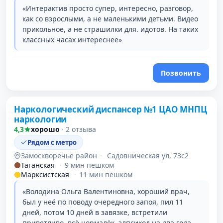
«Интерактив просто супер, интересно, разговор,
как со взрослыми, а не маленькими детьми. Видео
прикольное, а не страшилки для. идотов. На таких
классных часах интереснее»
Позвонить
Наркологический диспансер №1 ЦАО МНПЦ
наркологии
4,3
хорошо
·
2 отзыва
Рядом с метро
Замоскворечье район
·
Садовническая ул, 73с2
Таганская
·
9 мин пешком
Марксистская
·
11 мин пешком
«Володина Ольга Валентиновна, хороший врач,
был у неё по поводу очередного запоя, пил 11
дней, потом 10 дней в завязке, встретили
приветливо, всё нормалёк, элпсикод на два года.