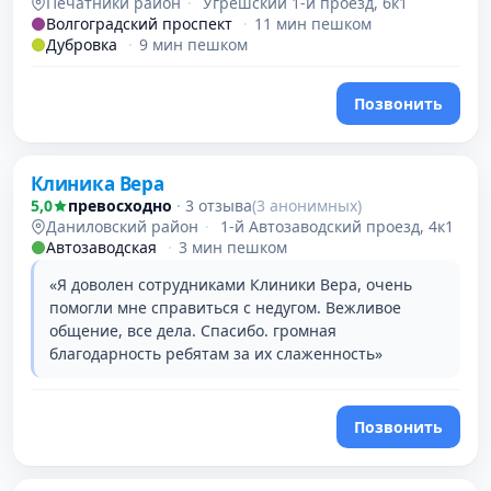
Печатники район
·
Угрешский 1-й проезд, 6к1
Волгоградский проспект
·
11 мин пешком
Дубровка
·
9 мин пешком
Позвонить
Проверено
Клиника Вера
5,0
превосходно
·
3 отзыва
(3 анонимных)
Даниловский район
·
1-й Автозаводский проезд, 4к1
Автозаводская
·
3 мин пешком
«Я доволен сотрудниками Клиники Вера, очень
помогли мне справиться с недугом. Вежливое
общение, все дела. Спасибо. громная
благодарность ребятам за их слаженность»
Позвонить