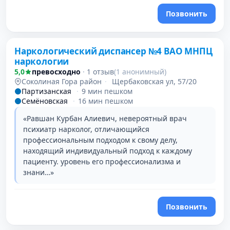
Позвонить
Наркологический диспансер №4 ВАО МНПЦ
наркологии
5,0
превосходно
·
1 отзыв
(1 анонимный)
Соколиная Гора район
·
Щербаковская ул, 57/20
Партизанская
·
9 мин пешком
Семёновская
·
16 мин пешком
«Равшан Курбан Алиевич, невероятный врач
психиатр нарколог, отличающийся
профессиональным подходом к свому делу,
находящий индивидуальный подход к каждому
пациенту. уровень его профессионализма и
знани…»
Позвонить