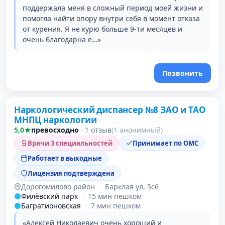
поддержала меня в сложный период моей жизни и
помогла найти опору внутри себя в момент отказа
от курения. Я не курю больше 9-ти месяцев и
очень благодарна е…»
Позвонить
Наркологический диспансер №8 ЗАО и ТАО
3 место в рейтинге
МНПЦ наркологии
5,0
превосходно
·
1 отзыв
(1 анонимный)
Врачи 3 специальностей
Принимает по ОМС
Работает в выходные
Лицензия подтверждена
Дорогомилово район
·
Барклая ул, 5с6
Филёвский парк
·
15 мин пешком
Багратионовская
·
7 мин пешком
«Алексей Николаевич очень хороший и