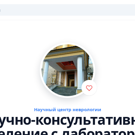
Научный центр неврологии
учно-консультатив
еление с лаборато