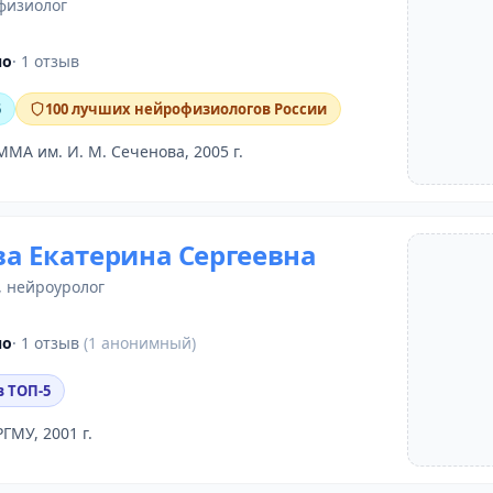
физиолог
но
· 1 отзыв
5
100 лучших нейрофизиологов России
ММА им. И. М. Сеченова, 2005 г.
а Екатерина Сергеевна
,
нейроуролог
но
· 1 отзыв
(1 анонимный)
в ТОП-5
РГМУ, 2001 г.