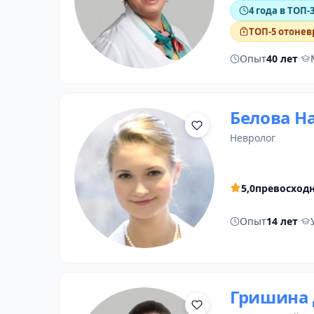
4 года в ТОП-
ТОП-5 отонев
Опыт
40 лет
·
Белова Н
невролог
5,0
превосход
Опыт
14 лет
·
Гришина 