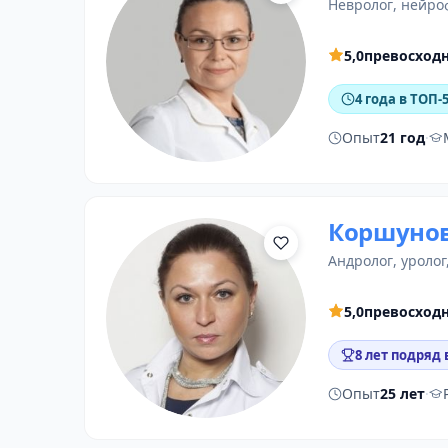
невролог
,
нейро
5,0
превосход
4 года в ТОП-
Опыт
21 год
·
Коршунов
андролог
,
уролог
5,0
превосход
8 лет подряд 
Опыт
25 лет
·