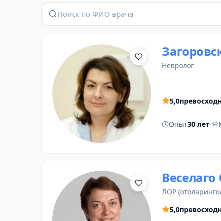
Загоровс
невролог
5,0
превосход
Опыт
30 лет
·
Веселаго
ЛОР (отоларинго
5,0
превосход