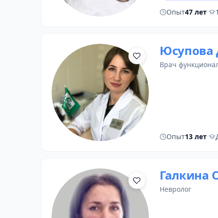
Опыт
47 лет
·
Юсупова 
врач функциона
Опыт
13 лет
·
Галкина 
невролог