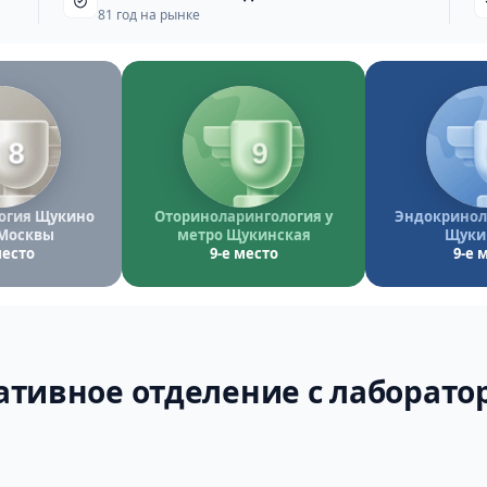
81 год на рынке
8
9
огия Щукино
Оториноларингология у
Эндокриноло
Москвы
метро Щукинская
Щуки
место
9-е место
9-е 
ативное отделение с лаборат