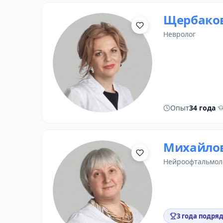
Щербаков
невролог
Опыт
34 года
·
Михайлов
нейроофтальмол
3 года подряд