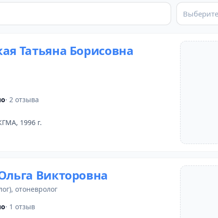
Выберите
кая Татьяна Борисовна
но
· 2 отзыва
КГМА, 1996 г.
 Ольга Викторовна
лог)
,
отоневролог
но
· 1 отзыв