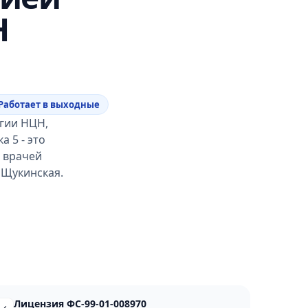
Н
Работает в выходные
гии НЦН,
а 5 - это
и врачей
 Щукинская.
Лицензия ФС-99-01-008970