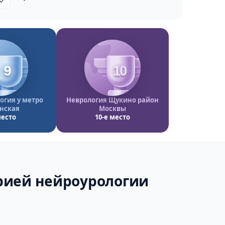
9
10
гия у метро
Неврология Щукино район
нская
Москвы
место
10-е место
орией нейроурологии