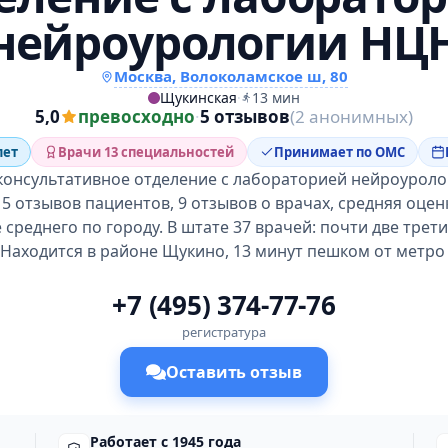
нейроурологии НЦ
Москва, Волоколамское ш, 80
Щукинская
·
13 мин
5,0
превосходно
·
5 отзывов
(2 анонимных)
лет
Врачи 13 специальностей
Принимает по ОМС
консультативное отделение с лабораторией нейроуроло
5 отзывов пациентов, 9 отзывов о врачах, средняя оценк
среднего по городу. В штате 37 врачей: почти две трет
 Находится в районе Щукино, 13 минут пешком от метро
+7 (495) 374-77-76
регистратура
Оставить отзыв
Работает с 1945 года